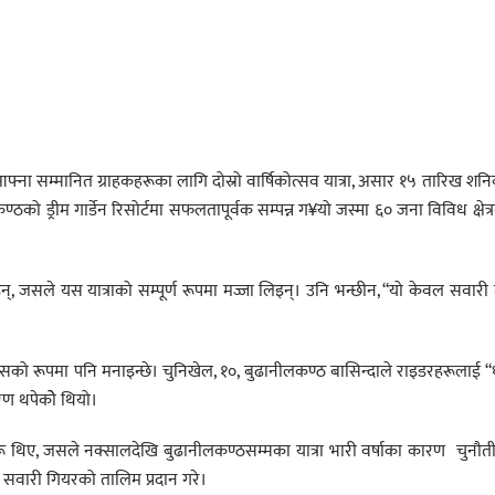
ा सम्मानित ग्राहकहरूका लागि दोस्रो वार्षिकोत्सव यात्रा, असार १५ तारिख शनि
्ठको ड्रीम गार्डेन रिसोर्टमा सफलतापूर्वक सम्पन्न ग¥यो जस्मा ६० जना विविध क्षेत्
 जसले यस यात्राको सम्पूर्ण रूपमा मज्जा लिइन्। उनि भन्छीन, “यो केवल सवारी म
वसको रूपमा पनि मनाइन्छे। चुनिखेल, १०, बुढानीलकण्ठ बासिन्दाले राइडरहरूलाई 
वरण थपेकोे थियो।
ू थिए, जसले नक्सालदेखि बुढानीलकण्ठसम्मका यात्रा भारी वर्षाका कारण चुनौतीप
षा सवारी गियरको तालिम प्रदान गरे।