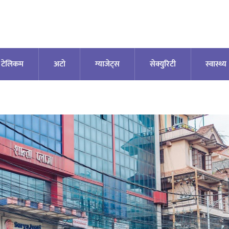
टेलिकम
अटाे
ग्याजेट्स
सेक्युरिटी
स्वास्थ्य