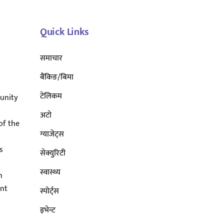
Top
Quick Links
समाचार
बैंकिङ/बिमा
टेलिकम
unity
अटाे
of the
ग्याजेट्स
s
सेक्युरिटी
s
स्वास्थ्य
n
ent
स्पोर्ट्स
इभेन्ट