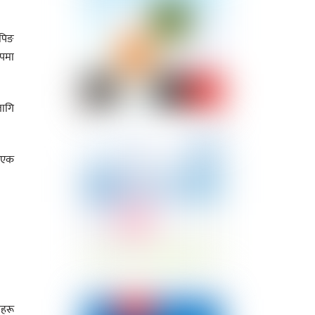
टपिङ
ूपमा
लागि
ो एक
महरू