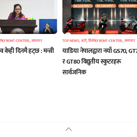
शेष(FRONT-CENTER)
,
समाचार
TOP NEWS
,
अटाे
,
विशेष(FRONT-CENTER)
,
समाचार
 केही दिनमै हट्छ : मन्त्री
याडिया नेपालद्वारा नयाँ GS70, GT
र GT80 विद्युतीय स्कुटरहरू
सार्वजनिक
Back
To