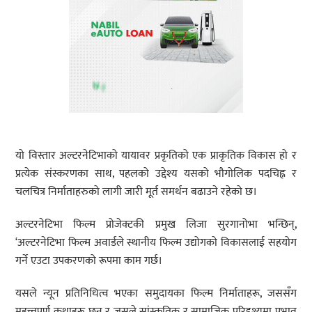
यो विस्तार अल्टरनेटिभाको यायावर प्रकृतिको एक प्राकृतिक विकास हो र
प्रत्येक संस्करणका साथ, पहलको उद्देश्य यसको भौगोलिक पदचिह्न र
चलचित्र निर्माताहरुको लागी जारी मूर्त समर्थन बढाउने रहेको छ।
अल्टरनेटिभा फिल्म प्रोजेक्टकी प्रमुख लिजा सुरगानोभा भन्छिन्,
‘अल्टरनेटिभा फिल्म अवार्डले स्थानीय फिल्म उद्योगको विकासलाई सहयोग
गर्ने एउटा उपकरणको रूपमा काम गर्छ।
यसले न्यून प्रतिनिधित्व भएका समुदायका फिल्म निर्माताहरू, जससँग
महत्त्वपूर्ण कथाहरू छन र जसले सांस्कृतिक र सामाजिक परिदृश्यमा प्रभाव