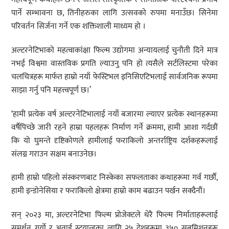
पार्ने सम्भावना छ, तिनीहरुका लागि उत्सवको रुपमा मनाउँछ। सिनेमा
परिवर्तन सिर्जना गर्ने एक शक्तिशाली माध्यम हो ।
अल्टरनेटिभाको महत्वाकांक्षा फिल्म उद्योगमा अन्यायलाई चुनौती दिने मात्र
नभई विश्वमा वास्तविक प्रगति ल्याउनु पनि हो त्यसैले सर्टलिस्टमा परेका
चलचित्रहरू मार्फत हाम्रो नयाँ फेस्टिभल इनिसिएटिभलाई सार्वजनिक रूपमा
साझा गर्नु पनि महत्त्वपूर्ण छ।’
‘हामी प्रत्येक वर्ष अल्टरनेटिभालाई नयाँ बजारमा ल्याएर प्रत्येक स्थानहरूमा
वर्षैपिच्छे जारी रहने हाम्रा पहलहरू निर्माण गर्ने क्रममा, हामी आशा गर्दछौं
कि यो घुमन्ते दृष्टिकोणले हामीलाई फराकिलो अन्तर्राष्ट्रिय दर्शकहरूलाई
संलग्न गराउन सक्षम बनाउनेछ।
हामी हाम्रो पहिलो संस्करणबाट निस्केका सफलताका कथाहरूमा गर्व गर्छौं,
हामी इन्डोनेसिया र फराकिलो क्षेत्रमा हाम्रो काम बढाउन पर्खन सक्दैनौं।
सन् २०२३ मा, अल्टरनेटिभा फिल्म प्रोजेक्टले धेरै फिल्म निर्माताहरूलाई
समर्थन ग‍र्यो र अवार्ड स्ट्र्यान्डका लागि २५ देशहरूमा ३५० सबमिशनहरू