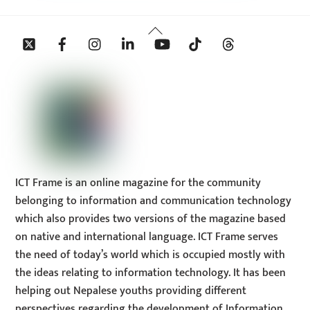
Back
Twitter
Facebook
Instagram
Linkedin
YouTube
Tiktok
Threads
To
Top
ICT Frame is an online magazine for the community
belonging to information and communication technology
which also provides two versions of the magazine based
on native and international language. ICT Frame serves
the need of today’s world which is occupied mostly with
the ideas relating to information technology. It has been
helping out Nepalese youths providing different
perspectives regarding the development of Information