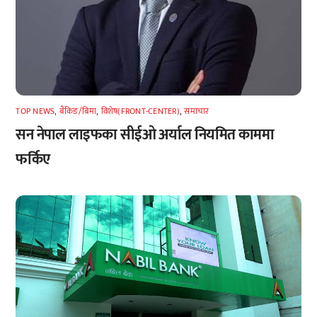
TOP NEWS
,
बैंकिङ/बिमा
,
विशेष(FRONT-CENTER)
,
समाचार
सन नेपाल लाइफका सीईओ अर्याल नियमित काममा
फर्किए