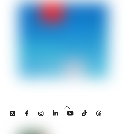
Back
Twitter
Facebook
Instagram
Linkedin
YouTube
Tiktok
Threads
To
Top