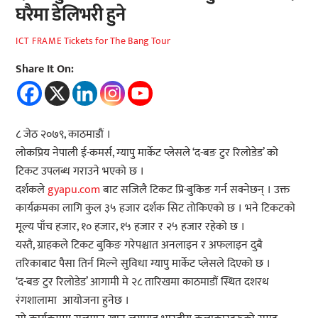
घरैमा डेलिभरी हुने
Tickets for The Bang Tour
ICT FRAME
Share It On:
८ जेठ २०७९, काठमाडौं ।
लोकप्रिय नेपाली ई-कमर्स, ग्यापु मार्केट प्लेसले ‘द-बङ टुर रिलोडेड’ को
टिकट उपलब्ध गराउने भएको छ ।
दर्शकले
gyapu.com
बाट सजिलै टिकट प्रि-बुकिङ गर्न सक्नेछन् । उक्त
कार्यक्रमका लागि कुल ३५ हजार दर्शक सिट तोकिएको छ । भने टिकटको
मूल्य पाँच हजार, १० हजार, १५ हजार र २५ हजार रहेको छ ।
यस्तै, ग्राहकले टिकट बुकिङ गरेपश्चात अनलाइन र अफलाइन दुबै
तरिकाबाट पैसा तिर्न मिल्ने सुविधा ग्यापु मार्केट प्लेसले दिएको छ ।
‘द-बङ टुर रिलोडेड’ आगामी मे २८ तारिखमा काठमाडौं स्थित दशरथ
रंगशालामा आयोजना हुनेछ ।