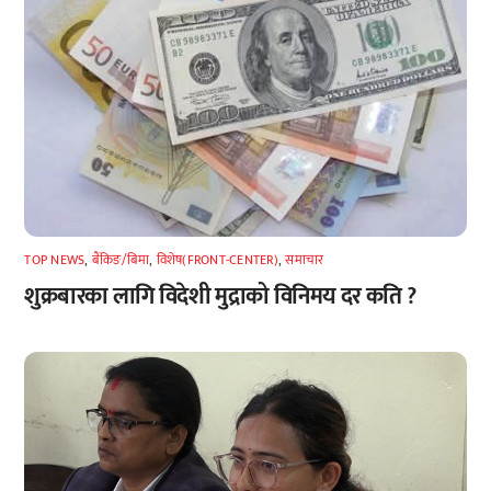
TOP NEWS
,
बैंकिङ/बिमा
,
विशेष(FRONT-CENTER)
,
समाचार
शुक्रबारका लागि विदेशी मुद्राको विनिमय दर कति ?