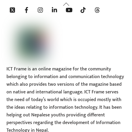
Back
Twitter
Facebook
Instagram
Linkedin
YouTube
Tiktok
Threads
To
Top
ICT Frame is an online magazine for the community
belonging to information and communication technology
which also provides two versions of the magazine based
on native and international language. ICT Frame serves
the need of today’s world which is occupied mostly with
the ideas relating to information technology. It has been
helping out Nepalese youths providing different
perspectives regarding the development of Information
Technology in Nepal.