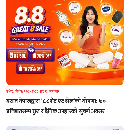
इभेन्ट
,
विशेष(FRONT-CENTER)
,
समाचार
दराज नेपालद्वारा ‘८.८ ग्रेट एट सेल’को घोषणा: ७०
प्रतिशतसम्म छुट र दैनिक उपहारको सुवर्ण अवसर