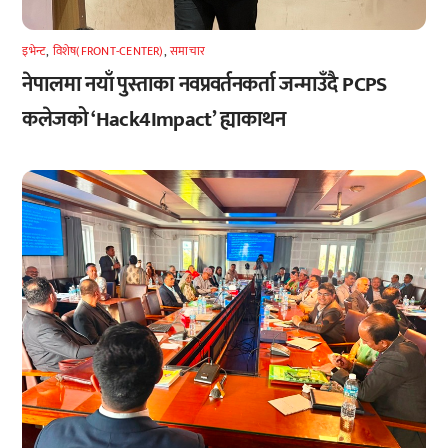
इभेन्ट
,
विशेष(FRONT-CENTER)
,
समाचार
नेपालमा नयाँ पुस्ताका नवप्रवर्तनकर्ता जन्माउँदै PCPS
कलेजको ‘Hack4Impact’ ह्याकाथन