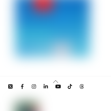
Back
Twitter
Facebook
Instagram
Linkedin
YouTube
Tiktok
Threads
To
Top