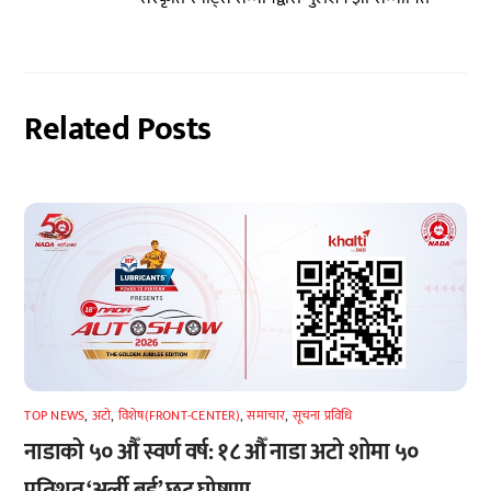
Related Posts
TOP NEWS
,
अटाे
,
विशेष(FRONT-CENTER)
,
समाचार
,
सूचना प्रविधि
नाडाको ५० औँ स्वर्ण वर्ष: १८ औँ नाडा अटो शोमा ५०
प्रतिशत ‘अर्ली बर्ड’ छुट घोषणा