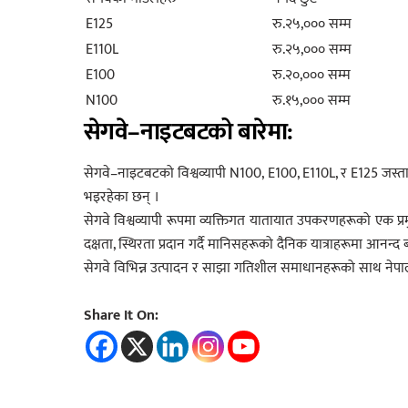
E125
रु.२५,००० सम्म
E110L
रु.२५,००० सम्म
E100
रु.२०,००० सम्म
N100
रु.१५,००० सम्म
सेगवे–नाइटबटको बारेमा:
सेगवे–नाइटबटको विश्वव्यापी N100, E100, E110L, र E125 जस्ता
भइरहेका छन् ।
सेगवे विश्वव्यापी रूपमा व्यक्तिगत यातायात उपकरणहरूको एक प
दक्षता, स्थिरता प्रदान गर्दै मानिसहरूको दैनिक यात्राहरूमा आनन्
सेगवे विभिन्न उत्पादन र साझा गतिशील समाधानहरूको साथ नेपाल
Share It On: