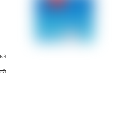
क्री
 गरी