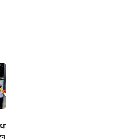
िधा
टन