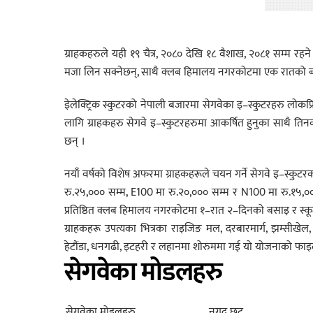
ग्राहकहरुले यही १९ चैत्र, २०८० देखि १८ वैशाख, २०८१ सम्म र
मजा लिन सक्नेछन्, साथै क्लब हिमालय नगरकोटमा एक रातको बसा
इेलेक्ट्रिक स्कुटरको नेपाली बजारमा सेगवेका इ–स्कुटरहरु लोकप
लागि ग्राहकहरु सेगवे इ–स्कुटरहरुमा आकर्षित हुनुका साथ
छन् ।
नयाँ वर्षको विशेष अफरमा ग्राहकहरूले चयन गर्ने सेगवे इ–स्कुटर
रु.२५,००० सम्म, E100 मा रु.२०,००० सम्म र N100 मा रु.१५,०००
प्रतिष्ठित क्लब हिमालय नगरकोटमा १–रात २–दिनको बसाइ र स्कूटर
ग्राहकहरू उपत्यका भित्रका राइजिङ मल, दरबारमार्ग, झम्सीख
हेटौंडा, धनगढी, इटहरी र लहानमा शोरुममा गई यो योजनाको फाइद
सेगवेका मोडलहरु
सेगवेका मोडलहरु
नगद छुट