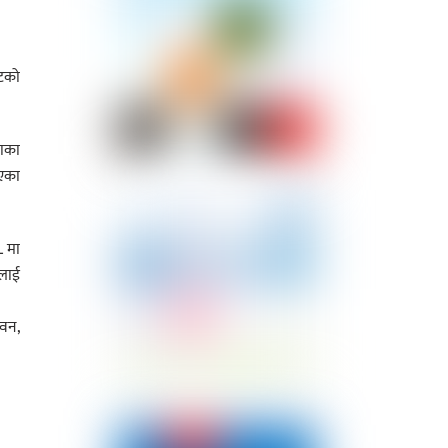
ुटको
राका
एका
L मा
ूलाई
तवन,