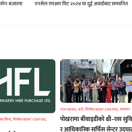
टफोन बजारमा
एनसेल एचआर मिट २०२४ मा दुई अवार्डबाट सम्मानित
TOP NEWS
,
अटाे
,
विशेष(FRONT-CENTER)
,
समाचार
पोखरामा बीवाइडीको थ्री–एस सुव
किङ/बिमा
,
विशेष(FRONT-CENTER)
,
र आधिकारिक सर्भिस सेन्टर उद्घा