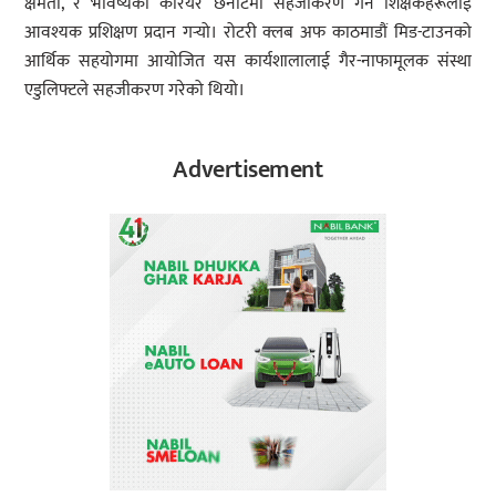
क्षमता, र भविष्यको करियर छनोटमा सहजीकरण गर्न शिक्षकहरूलाई
आवश्यक प्रशिक्षण प्रदान गर्‍यो। रोटरी क्लब अफ काठमाडौं मिड-टाउनको
आर्थिक सहयोगमा आयोजित यस कार्यशालालाई गैर-नाफामूलक संस्था
एडुलिफ्टले सहजीकरण गरेको थियो।
Advertisement