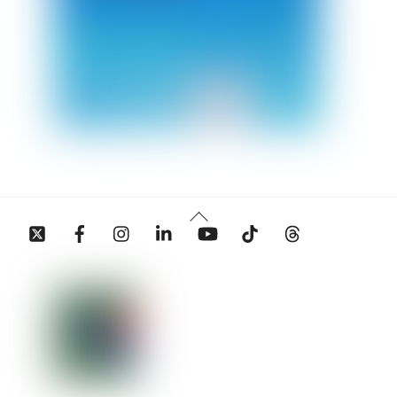
Back
Twitter
Facebook
Instagram
Linkedin
YouTube
Tiktok
Threads
To
Top