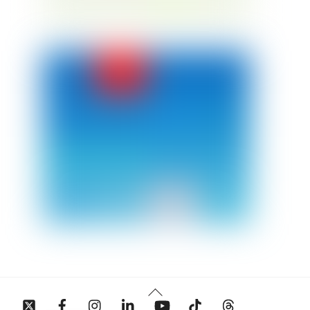
Back
Twitter
Facebook
Instagram
Linkedin
YouTube
Tiktok
Threads
To