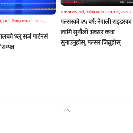
TOP NEWS
,
अटाे
,
विशेष(FRONT-CENTER)
,
समाचार
पल्सरको २५ वर्ष: नेपाली राइडरका
े
,
इभेन्ट
,
विशेष(FRONT-CENTER)
,
लागि सुनौलो अवसर कथा
लको ‘ब्लू सर्ज पार्टनर्स
सुनाउनुहोस्, पल्सर जित्नुहोस्
सम्पन्न
Back
To
Top