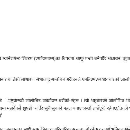
स म्यानेजमेन्ट सिस्टम (एमडिएमएस)का विषयमा आफू मन्त्री बनेपछि अध्ययन, बुझ
न तथा तेस्रो साधारण सभालाई सम्बोधन गर्दै उनले एमडिएमएस भ्रष्टाचारको जालोभ
ढे । भष्ट्रचारको जालोभित्र जकडिएर बसेको रहेछ । त्यो भष्ट्रचारको जालोभित्र 
थामा महादेवले झुपडी च्यातेर सुनै सुनको महल बनाए जस्तो त हँुदो रहेनछ,’ उनले 
।’
लता बढाउनुका साथै सामाजिक र पारिवारिक सम्बन्ध जोड्ने महत्वपूर्ण भूमिका खे