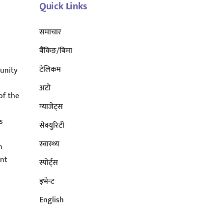
Quick Links
समाचार
बैंकिङ/बिमा
टेलिकम
unity
अटाे
of the
ग्याजेट्स
s
सेक्युरिटी
s
स्वास्थ्य
n
ent
स्पोर्ट्स
इभेन्ट
English