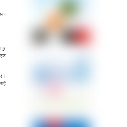
ारका
ापुर
गहरु
रे ।
रलाई