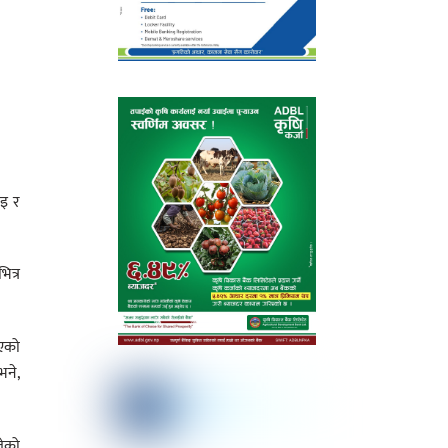
ाइ र
ित्र
भएको
भने,
लेको