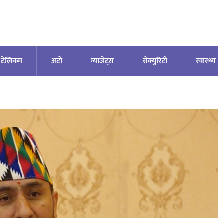
टेलिकम
अटाे
ग्याजेट्स
सेक्युरिटी
स्वास्थ्य