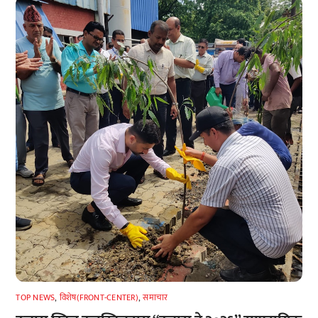
TOP NEWS
,
विशेष(FRONT-CENTER)
,
समाचार