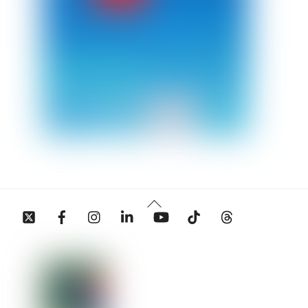
Back
Twitter
Facebook
Instagram
Linkedin
YouTube
Tiktok
Threads
To
Top