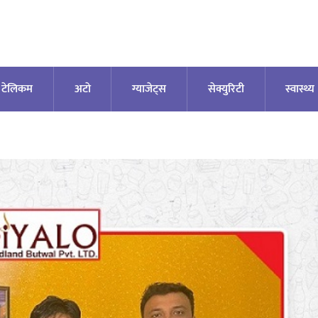
टेलिकम
अटाे
ग्याजेट्स
सेक्युरिटी
स्वास्थ्य