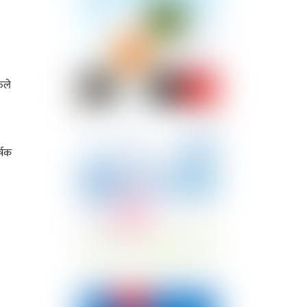
ुले
र्षक