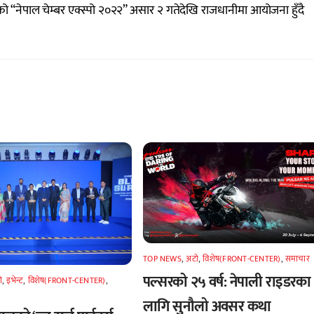
णको “नेपाल चेम्बर एक्स्पो २०२२” असार २ गतेदेखि राजधानीमा आयोजना हुँदै
TOP NEWS
,
अटाे
,
विशेष(FRONT-CENTER)
,
समाचार
पल्सरको २५ वर्ष: नेपाली राइडरका
े
,
इभेन्ट
,
विशेष(FRONT-CENTER)
,
लागि सुनौलो अवसर कथा