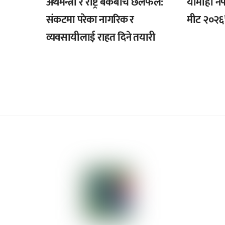
यामाहा नेपा
अर्थमन्त्री र राष्ट्र बैंकबीच छलफल:
मीट २०२६’ 
संकटमा परेका नागरिक र
व्यवसायीलाई राहत दिने तयारी