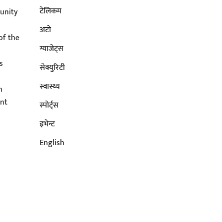
टेलिकम
unity
अटाे
of the
ग्याजेट्स
s
सेक्युरिटी
s
स्वास्थ्य
n
ent
स्पोर्ट्स
इभेन्ट
English