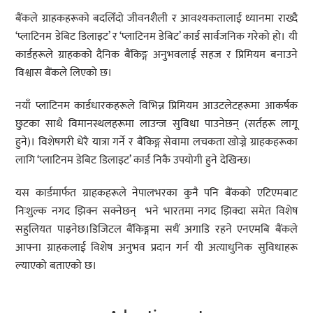
बैंकले ग्राहकहरूको बदलिँदो जीवनशैली र आवश्यकतालाई ध्यानमा राख्दै
‘प्लाटिनम डेबिट डिलाइट’ र ‘प्लाटिनम डेबिट’ कार्ड सार्वजनिक गरेको हो। यी
कार्डहरूले ग्राहकको दैनिक बैंकिङ्ग अनुभवलाई सहज र प्रिमियम बनाउने
विश्वास बैंकले लिएको छ।
नयाँ प्लाटिनम कार्डधारकहरूले विभिन्न प्रिमियम आउटलेटहरूमा आकर्षक
छुटका साथै विमानस्थलहरूमा लाउन्ज सुविधा पाउनेछन् (सर्तहरू लागू
हुने)। विशेषगरी धेरै यात्रा गर्ने र बैंकिङ्ग सेवामा लचकता खोज्ने ग्राहकहरूका
लागि ‘प्लाटिनम डेबिट डिलाइट’ कार्ड निकै उपयोगी हुने देखिन्छ।
यस कार्डमार्फत ग्राहकहरूले नेपालभरका कुनै पनि बैंकको एटिएमबाट
निःशुल्क नगद झिक्न सक्नेछन् भने भारतमा नगद झिक्दा समेत विशेष
सहुलियत पाइनेछ।डिजिटल बैंकिङ्गमा सधैं अगाडि रहने एनएमबि बैंकले
आफ्ना ग्राहकलाई विशेष अनुभव प्रदान गर्न यी अत्याधुनिक सुविधाहरू
ल्याएको बताएको छ।