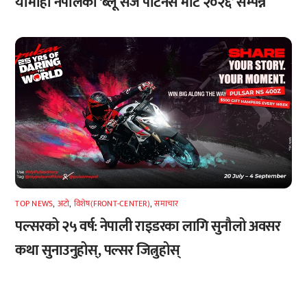
यामाहा नेपालको ‘ब्लू सर्ज पार्टनर्स मीट २०२६’ सम्पन्न
TOP NEWS
,
अटाे
,
विशेष(FRONT-CENTER)
,
समाचार
पल्सरको २५ वर्ष: नेपाली राइडरका लागि सुनौलो अवसर
कथा सुनाउनुहोस्, पल्सर जित्नुहोस्