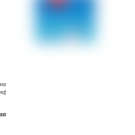
रूमा
लाई
खडा