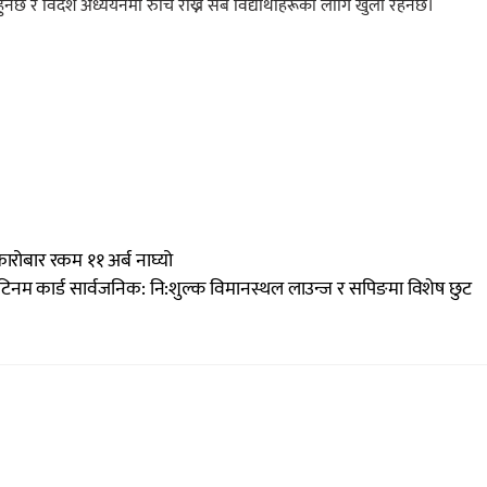
ुनेछ र विदेश अध्ययनमा रुचि राख्ने सबै विद्यार्थीहरूका लागि खुला रहनेछ।
 कारोबार रकम ११ अर्ब नाघ्यो
टिनम कार्ड सार्वजनिक: नि:शुल्क विमानस्थल लाउन्ज र सपिङमा विशेष छुट