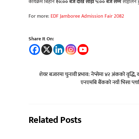
कार्यक्रम बिहान
१०:०० बजे देखि साँझ ५:०० बजे सम्म
सञ्चालन ह
For more:
EDF Jamboree Admission Fair 2082
Share It On:
शेयर बजारमा चुनावी प्रभाव: नेप्सेमा ४२ अंकको वृद्धि,
एनएमबि बैंकको नयाँ भिसा प्ला
Related Posts