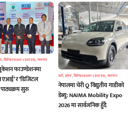
मा
,
विशेष(FRONT-CENTER)
,
समाचार
एजुकेशन फाउण्डेशनमा
अटाे
,
इभेन्ट
,
विशेष(FRONT-CENTER)
,
समाचार
न एआई’ र ‘डिजिटल
नेपालमा चेरी Q विद्युतीय गाडीको
पाठ्यक्रम सुरु
डेब्यु: NAIMA Mobility Expo
2026 मा सार्वजनिक हुँदै