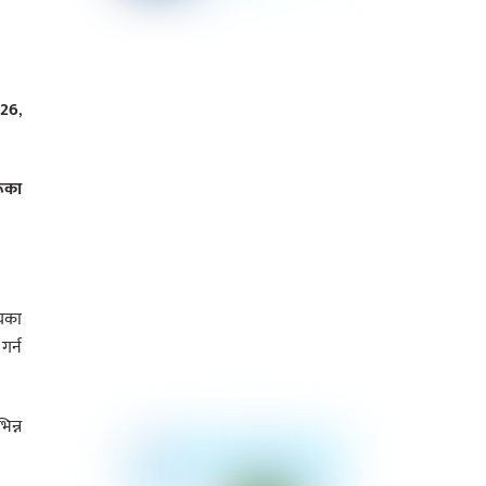
026
,
रूका
लयका
गर्न
िन्न