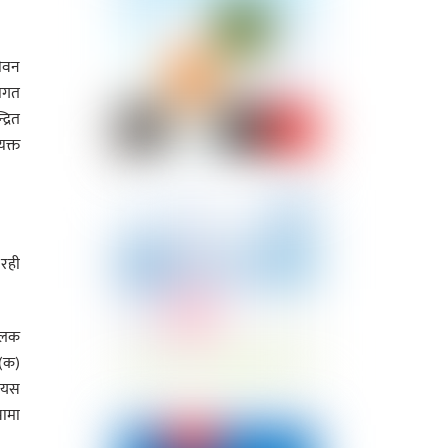
जीवन
थागत
्रित
यक्त
 रही
ालक
(क)
 यस
भामा