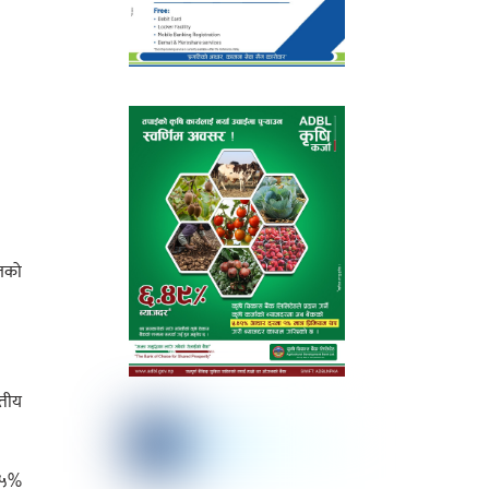
लको
तीय
८९५%