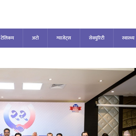
टेलिकम
अटाे
ग्याजेट्स
सेक्युरिटी
स्वास्थ्य