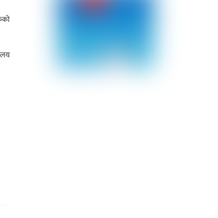
ेको
यालय