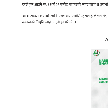
दरले हुन आउने रु. १ अर्ब २९ करोड बराबरको नगद लाभांश (लाभांश
आ.वं २०७८÷७९ को लागि एसएआर एशोसिएट्सलाई लेखापरीक्षकको रु
ढकालको नियुक्तिलाई अनुमोदन गरेको छ ।
A