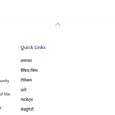
Back
To
Top
Quick Links
समाचार
बैंकिङ/बिमा
टेलिकम
unity
अटाे
of the
ग्याजेट्स
s
सेक्युरिटी
s