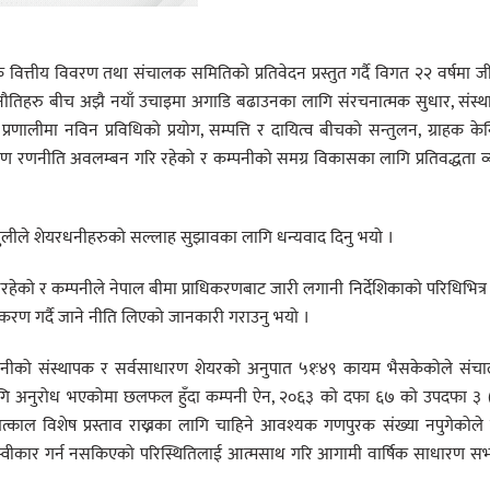
क वित्तीय विवरण तथा संचालक समितिको प्रतिवेदन प्रस्तुत गर्दै विगत २२ वर्षमा 
चुनौतिहरु बीच अझै नयाँ उचाइमा अगाडि बढाउनका लागि संरचनात्मक सुधार, संस्
्रणालीमा नविन प्रविधिको प्रयोग, सम्पत्ति र दायित्व बीचको सन्तुलन, ग्राहक केन्द
रण रणनीति अवलम्बन गरि रहेको र कम्पनीको समग्र विकासका लागि प्रतिवद्धता व्
ाजुलीले शेयरधनीहरुको सल्लाह सुझावका लागि धन्यवाद दिनु भयो ।
रहेको र कम्पनीले नेपाल बीमा प्राधिकरणबाट जारी लगानी निर्देशिकाको परिधिभित्र
धीकरण गर्दै जाने नीति लिएको जानकारी गराउनु भयो ।
पनीको संस्थापक र सर्वसाधारण शेयरको अनुपात ५१ः४९ कायम भैसकेकोले संच
गि अनुरोध भएकोमा छलफल हुँदा कम्पनी ऐन, २०६३ को दफा ६७ को उपदफा ३ 
ाल विशेष प्रस्ताव राख्नका लागि चाहिने आवश्यक गणपुरक संख्या नपुगेकोले
ा स्वीकार गर्न नसकिएको परिस्थितिलाई आत्मसाथ गरि आगामी वार्षिक साधारण स