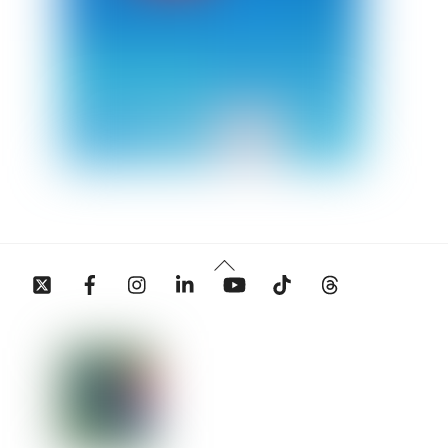
Back
Twitter
Facebook
Instagram
Linkedin
YouTube
Tiktok
Threads
To
Top