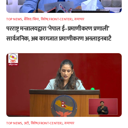
TOP NEWS
,
बैंकिङ/बिमा
,
विशेष(FRONT-CENTER)
,
समाचार
परराष्ट्र मन्त्रालयद्वारा ‘नेपाल ई–प्रमाणीकरण प्रणाली’
सार्वजनिक, अब कागजात प्रमाणीकरण अनलाइनबाटै
TOP NEWS
,
अटाे
,
विशेष(FRONT-CENTER)
,
समाचार