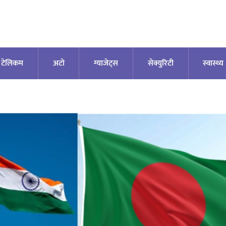
टेलिकम
अटाे
ग्याजेट्स
सेक्युरिटी
स्वास्थ्य