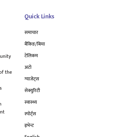
Top
Quick Links
समाचार
बैंकिङ/बिमा
टेलिकम
unity
अटाे
of the
ग्याजेट्स
s
सेक्युरिटी
s
स्वास्थ्य
n
ent
स्पोर्ट्स
इभेन्ट