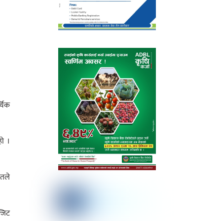
्थिक
हो ।
रतले
्जिट