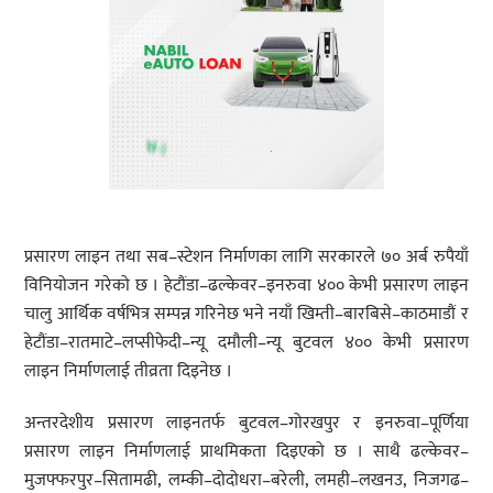
प्रसारण लाइन तथा सब–स्टेशन निर्माणका लागि सरकारले ७० अर्ब रुपैयाँ
विनियोजन गरेको छ । हेटौंडा–ढल्केवर–इनरुवा ४०० केभी प्रसारण लाइन
चालु आर्थिक वर्षभित्र सम्पन्न गरिनेछ भने नयाँ खिम्ती–बारबिसे–काठमाडौं र
हेटौंडा–रातमाटे–लप्सीफेदी–न्यू दमौली–न्यू बुटवल ४०० केभी प्रसारण
लाइन निर्माणलाई तीव्रता दिइनेछ ।
अन्तरदेशीय प्रसारण लाइनतर्फ बुटवल–गोरखपुर र इनरुवा–पूर्णिया
प्रसारण लाइन निर्माणलाई प्राथमिकता दिइएको छ । साथै ढल्केवर–
मुजफ्फरपुर–सितामढी, लम्की–दोदोधरा–बरेली, लमही–लखनउ, निजगढ–