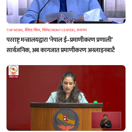
TOP NEWS
,
बैंकिङ/बिमा
,
विशेष(FRONT-CENTER)
,
समाचार
परराष्ट्र मन्त्रालयद्वारा ‘नेपाल ई–प्रमाणीकरण प्रणाली’
सार्वजनिक, अब कागजात प्रमाणीकरण अनलाइनबाटै