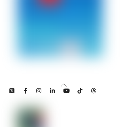
Back
Twitter
Facebook
Instagram
Linkedin
YouTube
Tiktok
Threads
To
Top