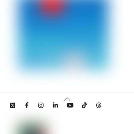
Back
Twitter
Facebook
Instagram
Linkedin
YouTube
Tiktok
Threads
To
Top