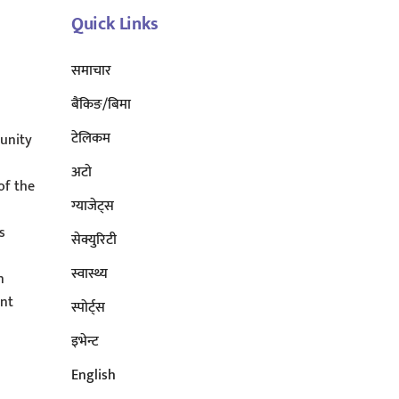
Quick Links
समाचार
बैंकिङ/बिमा
टेलिकम
unity
अटाे
of the
ग्याजेट्स
s
सेक्युरिटी
s
स्वास्थ्य
n
ent
स्पोर्ट्स
इभेन्ट
English