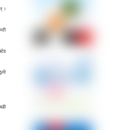
न् ।
 गरी
्टेड
ठूलो
 बढी