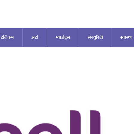
टेलिकम
अटाे
ग्याजेट्स
सेक्युरिटी
स्वास्थ्य