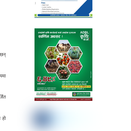
्छन्
ुपमा
्जित
ो हो