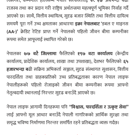
त्यसैगरी, कम्पनीले हालसम्म नेपाल सरकारलाई
रु. १७
अर्बभन्दा बढी
राजस्व तथा कर प्रदान गरी राष्ट्रिय अर्थतन्त्रमा महत्वपूर्ण भूमिका निर्वाह गर्दै
आएको छ। साथै, वित्तीय स्थायित्व, सुदृढ बजार स्थिति तथा वित्तीय दायित्व
समयमै पूरा गर्ने उच्च क्षमताका आधारमा
इक्रा नेपालबाट
‘डबल ए माइनस
(AA-)’
क्रेडिट रेटिङ प्राप्त गर्ने नेपालको पहिलो जीवन बीमा कम्पनीका
रूपमा समेत आफूलाई स्थापित गरेको छ।
नेपालका
७७ वटै जिल्लामा
फैलिएको
१९७ वटा कार्यालय
(केन्द्रीय
कार्यालय, प्रादेशिक कार्यालय, शाखा तथा उपशाखा), देशभर फैलिएको
६५
हजारभन्दा ब
ढी सक्रिय अभिकर्ता सञ्जाल, सुदृढ संस्थागत सुशासन, वित्तीय
पारदर्शिता तथा ग्राहकप्रतिको उच्च प्रतिबद्धताका कारण नेपाल लाइफ
नेपालीहरूको पहिलो रोजाइको जीवन बीमा कम्पनीका रूपमा आफ्नो
नेतृत्वदायी स्थानलाई निरन्तर सुदृढ बनाउँदै आएको छ।
नेपाल लाइफ आगामी दिनहरूमा पनि
“
विश्वास,
पारदर्शिता
र
उत्कृष्ट
सेवा”
लाई आफ्नो मूल आधार बनाउँदै नेपाली नागरिकको आर्थिक सुरक्षा तथा
समृद्ध भविष्य निर्माणमा निरन्तर समर्पित रहने प्रतिबद्धता व्यक्त गर्दछ।