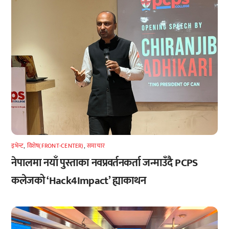
इभेन्ट
,
विशेष(FRONT-CENTER)
,
समाचार
नेपालमा नयाँ पुस्ताका नवप्रवर्तनकर्ता जन्माउँदै PCPS
कलेजको ‘Hack4Impact’ ह्याकाथन