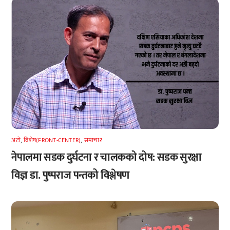
अटाे
,
विशेष(FRONT-CENTER)
,
समाचार
नेपालमा सडक दुर्घटना र चालकको दोष: सडक सुरक्षा
विज्ञ डा. पुष्पराज पन्तको विश्लेषण