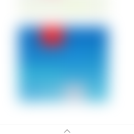
Back
Twitter
Facebook
Instagram
Linkedin
YouTube
Tiktok
Threads