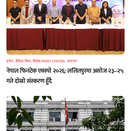
इभेन्ट
,
बैंकिङ/बिमा
,
विशेष(FRONT-CENTER)
,
समाचार
नेपाल फिनटेक एक्स्पो २०२६: ललितपुरमा असोज २३–२५
गते दोस्रो संस्करण हुँदै