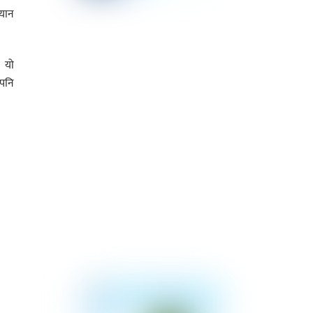
यान
 यो
 पनि