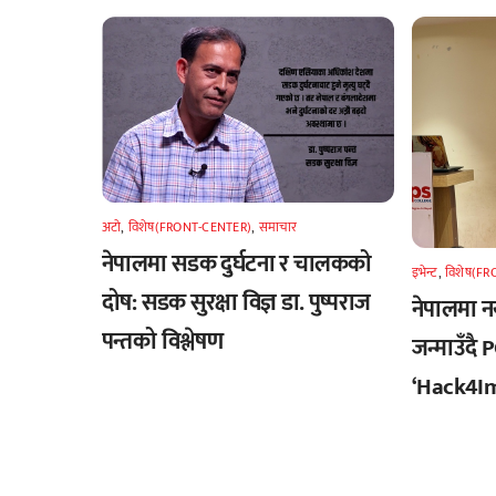
अटाे
,
विशेष(FRONT-CENTER)
,
समाचार
नेपालमा सडक दुर्घटना र चालकको
इभेन्ट
,
विशेष(F
दोष: सडक सुरक्षा विज्ञ डा. पुष्पराज
नेपालमा नया
पन्तको विश्लेषण
जन्माउँदै
‘Hack4Im