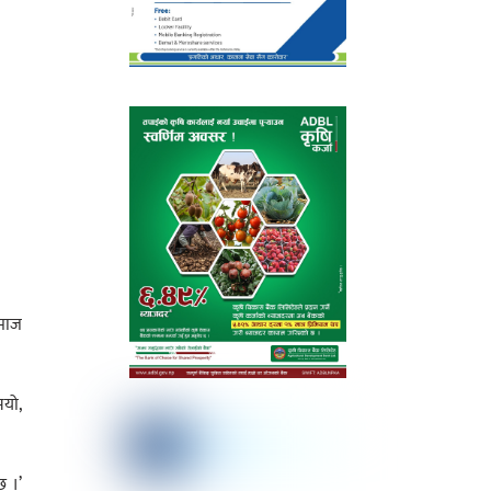
समाज
भयो,
छ ।’