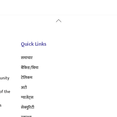
Back
To
Top
Quick Links
समाचार
बैंकिङ/बिमा
टेलिकम
unity
अटाे
of the
ग्याजेट्स
s
सेक्युरिटी
s