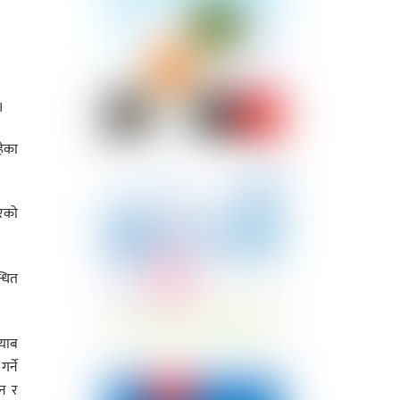
।
हेका
ारको
्धित
्याब
र्ने
ान र