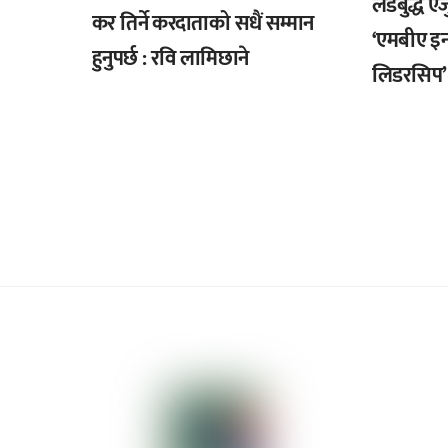
लर्डबुद्ध 
कर तिर्ने करदाताको सधैं सम्मान
‘एमबीए इ
हुनुपर्छ : रवि लामिछाने
लिडरसिप’ 