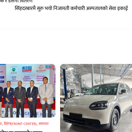
िरक र डसना वितरण
सिंहदरबारमै सुरु भयो निजामती कर्मचारी अस्पतालको सेवा इकाई
मा
,
विशेष(FRONT-CENTER)
,
समाचार