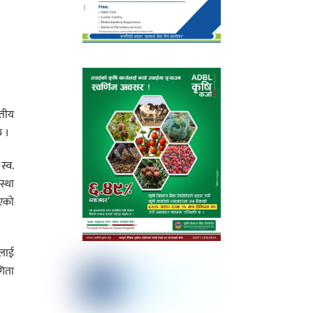
्तीय
छ ।
स्व.
स्था
िएको
ालाई
गिता