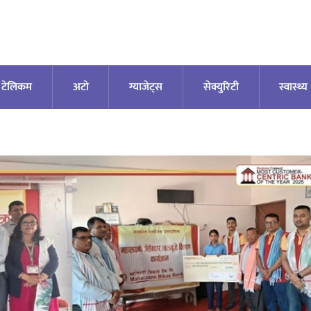
टेलिकम
अटाे
ग्याजेट्स
सेक्युरिटी
स्वास्थ्य