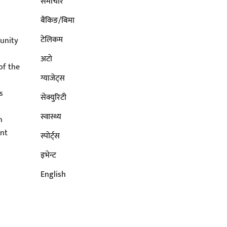
समाचार
बैंकिङ/बिमा
टेलिकम
unity
अटाे
of the
ग्याजेट्स
s
सेक्युरिटी
s
स्वास्थ्य
n
ent
स्पोर्ट्स
इभेन्ट
English