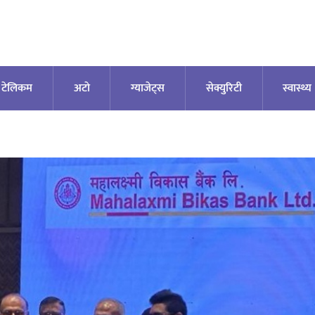
टेलिकम
अटाे
ग्याजेट्स
सेक्युरिटी
स्वास्थ्य