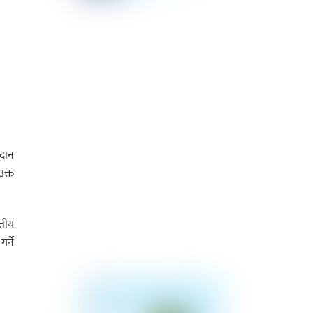
रदान
उक्त
्तीय
र्ने