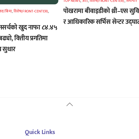
TOP NEWS
,
अटाे
,
विशेष(FRONT-CENTER)
,
समाचार
पोखरामा बीवाइडीको थ्री–एस सुव
किङ/बिमा
,
विशेष(FRONT-CENTER)
,
र आधिकारिक सर्भिस सेन्टर उद्घा
नसर्चको खुद नाफा ८४.४५
बढ्यो, वित्तीय प्रगतिमा
 सुधार
Back
To
Top
Quick Links