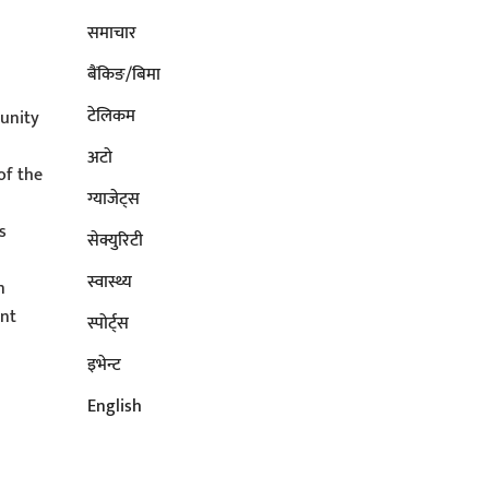
समाचार
बैंकिङ/बिमा
टेलिकम
unity
अटाे
of the
ग्याजेट्स
s
सेक्युरिटी
s
स्वास्थ्य
n
ent
स्पोर्ट्स
इभेन्ट
English