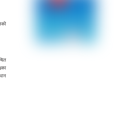
ोनको
्धित
्वका
ाधान