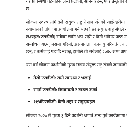
गैर प्रतिस्पर्धी घटनाहरू जस्तै प्रदर्शनी, सेमिनारहरू, पेपर प्रस्त
छ।
लोकस २०२० समितिले संयुक्त राष्ट्र नेपाल सँगको साझेदारीमा
क्याम्पसको प्रांगणमा आयोजना गर्ने भएको छ। संयुक्त राष्ट्र संघ
लक्ष्यहरू(
एसडीजी
) सबैका लागि अझ राम्रो र दिगो भविष्य प्राप्
सम्बोधन गर्छन् जसमा गरिबी, असमानता, जलवायु परिवर्तन, वाता
छन्, र कसैलाई पछाडि नराख्न, हामीले ती सबैलाई २०३० सम्म प्रा
यस वर्ष लोकस प्रदर्शनीको मुख्य विषय संयुक्त राष्ट्र संघले जनाए
तेस्रो एसडीजी: राम्रो स्वास्थ्य र भलाई
सातौं एसडीजी: किफायती र स्वच्छ ऊर्जा
११औंएसडीजी
: दिगो शहर र समुदायहरू
लोकस २०२० ले मुख्य ३ दिने प्रदर्शनी अगावै अन्य पूर्व कार्यक्रममा