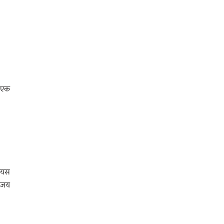
र एक
। यस
विजय