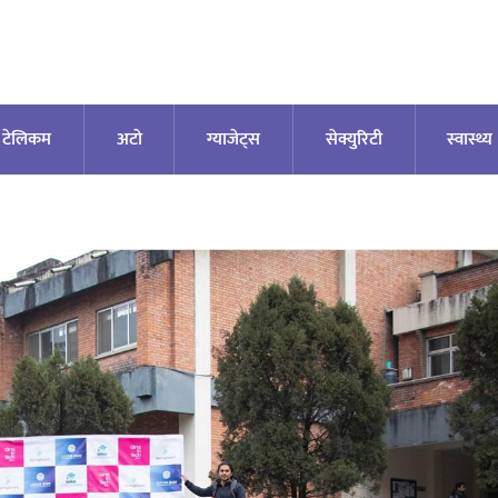
टेलिकम
अटाे
ग्याजेट्स
सेक्युरिटी
स्वास्थ्य