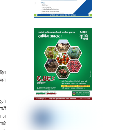
रहित
चालन
ठूलो
र्थी
स ले
साथै