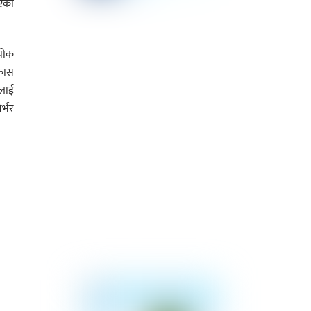
आएको
्चोक
िकास
ूलाई
र्भर