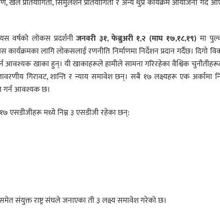
ुतीकरण, खेल प्रतियोगिता, सिमुलेशन प्रतियोगिता र अन्य थुप्रै कार्यक्रम आयोजना गर्दै 
 यस वर्षको लोकस प्रदर्शनी
जनवरी
३१
,
फेब्रुअरी १
,
२ (माघ १७
,
१८
,
१९)
मा पुल
ले यस कार्यक्रमका लागि लोकसलाई रणनीति निर्माणमा निर्देशन प्रदान गर्दैछ। दिगो व
त गर्न आवश्यक खाका हुन्। यी खाकाहरूले हामीले सामना गरिरहेका वैश्विक चुनौतीहर
वरणीय गिरावट, शान्ति र न्याय समावेश छन्। सबै १७ लक्ष्यहरू एक अर्कामा नि
प्त गर्न आवश्यक छ।
को१७ एसडीजीहरू मध्ये निम्न ३ एसडीजी रहेका छन्:
 समेत संयुक्त राष्ट्र संघले जनाएका ती ३ लक्ष्य समावेश गरेको छ।