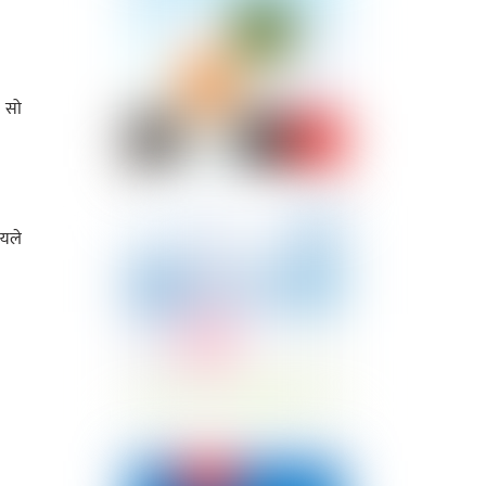
। सो
्यले