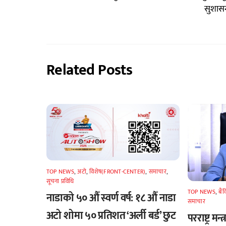
सुशासन
Related Posts
TOP NEWS
,
अटाे
,
विशेष(FRONT-CENTER)
,
समाचार
,
सूचना प्रविधि
TOP NEWS
,
बैं
नाडाको ५० औँ स्वर्ण वर्ष: १८ औँ नाडा
समाचार
अटो शोमा ५० प्रतिशत ‘अर्ली बर्ड’ छुट
परराष्ट्र मन