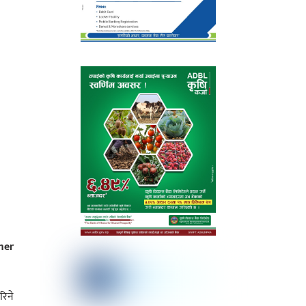
mer
रिने