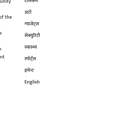
टेलिकम
unity
अटाे
of the
ग्याजेट्स
s
सेक्युरिटी
s
स्वास्थ्य
n
ent
स्पोर्ट्स
इभेन्ट
English