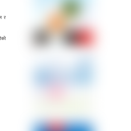
रल र
रीको