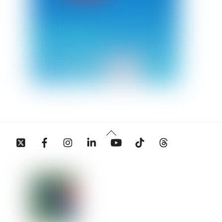
Back
Twitter
Facebook
Instagram
Linkedin
YouTube
Tiktok
Threads
To
Top