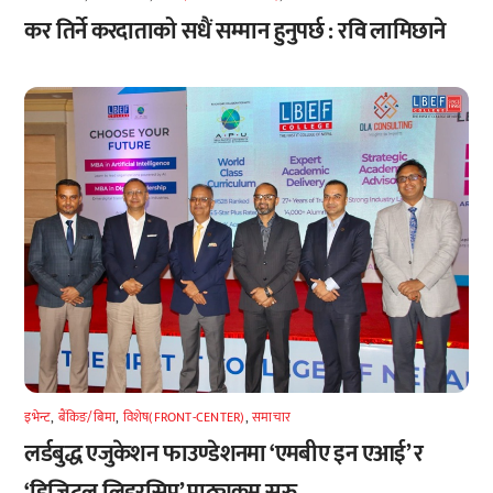
कर तिर्ने करदाताको सधैं सम्मान हुनुपर्छ : रवि लामिछाने
इभेन्ट
,
बैंकिङ/बिमा
,
विशेष(FRONT-CENTER)
,
समाचार
लर्डबुद्ध एजुकेशन फाउण्डेशनमा ‘एमबीए इन एआई’ र
‘डिजिटल लिडरसिप’ पाठ्यक्रम सुरु