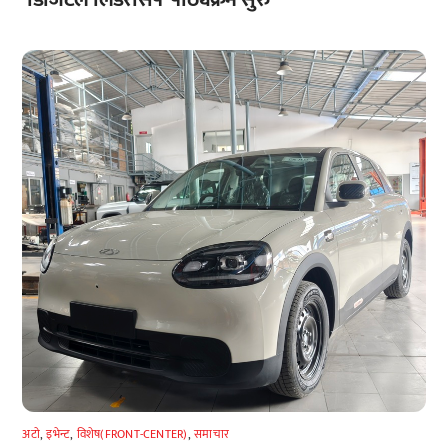
अटाे
,
इभेन्ट
,
विशेष(FRONT-CENTER)
,
समाचार