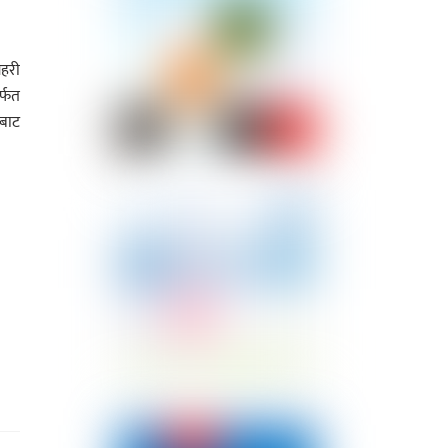
शहरी
र्फत
रबाट