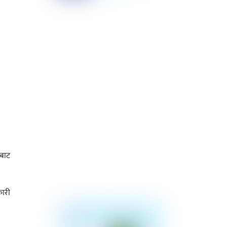
बाट
ारी