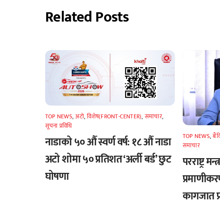
Related Posts
TOP NEWS
,
अटाे
,
विशेष(FRONT-CENTER)
,
समाचार
,
सूचना प्रविधि
TOP NEWS
,
बैं
नाडाको ५० औँ स्वर्ण वर्ष: १८ औँ नाडा
समाचार
अटो शोमा ५० प्रतिशत ‘अर्ली बर्ड’ छुट
परराष्ट्र मन
घोषणा
प्रमाणीकर
कागजात प