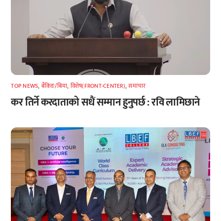
TOP NEWS
,
बैंकिङ/बिमा
,
विशेष(FRONT-CENTER)
,
समाचार
कर तिर्ने करदाताको सधैं सम्मान हुनुपर्छ : रवि लामिछाने