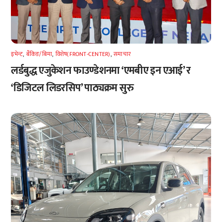
इभेन्ट
,
बैंकिङ/बिमा
,
विशेष(FRONT-CENTER)
,
समाचार
लर्डबुद्ध एजुकेशन फाउण्डेशनमा ‘एमबीए इन एआई’ र
‘डिजिटल लिडरसिप’ पाठ्यक्रम सुरु