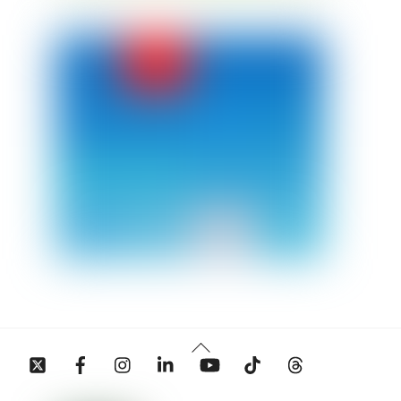
Back
Twitter
Facebook
Instagram
Linkedin
YouTube
Tiktok
Threads
To
Top