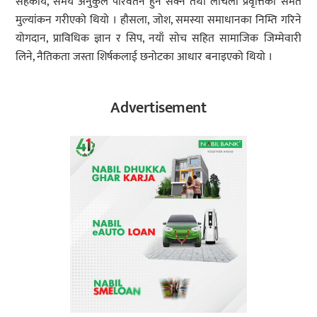
सहकार्य, समय अनुकुल परिवर्तन हुन सक्ने तथा लचिलो प्रवृत्तिको समेत
मुल्यांकन गरीएको थियो । हौसला, जोश, समस्या समाधानका निम्ति गरिने
योगदान, प्राविधिक ज्ञान र सिप, नयाँ सोच सहित सामाजिक जिम्मेवारी
लिने, नैतिकता जस्ता शिर्षकलाई छनोटका आधार बनाइएको थियो ।
Advertisement