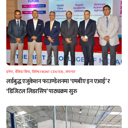
इभेन्ट
,
बैंकिङ/बिमा
,
विशेष(FRONT-CENTER)
,
समाचार
लर्डबुद्ध एजुकेशन फाउण्डेशनमा ‘एमबीए इन एआई’ र
‘डिजिटल लिडरसिप’ पाठ्यक्रम सुरु