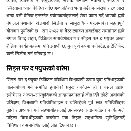
व्यक्ति, व्यवसाय र समुदायलाई सशक्त बनाउन नवीनता, सहयोग र
स्थिरतामा ध्यान केन्द्रित गर्दछ।७० प्रतिशत भन्दा बढी जनसंख्या र ८० लाख
भन्दा बढी दैनिक इन्टरनेट प्रयोगकर्ताहरुलाई सेवा प्रदान गर्दै आएको ह्वावे
नेपालले स्थानीय रोजगारी सिर्जना र सामुदायिक पहलमार्फत महत्वपूर्ण
योगदान पुर्याएको छ । सन् २०२२ मा बेस्ट ट्याक्स अवार्डबाट सम्मानित ह्वावे
नेपाल विपद् राहत, डिजिटल समावेशीकरण र सीड्स फर द फ्युचर जस्ता
शैक्षिक कार्यक्रमहरूमा पनि अग्रणी छ, जुन पूर्ण रूपमा कनेक्टेड, इन्टेलिजेन्ट
वर्ल्ड सिर्जना गर्न प्रतिबद्ध छ ।
सिड्स
फर
द
फ्युचरको
बारेमा
सिड्स फर द फ्युचर डिजिटल प्रविधिमा विश्वव्यापी रूपमा युवा प्रतिभाहरूको
पालनपोषण गर्न समर्पित हुवावेको प्रमुख कार्यक्रम हो । यसले उद्योग
इनोभेसन र क्रस–सांस्कृतिकको आदानप्रदानलाई जोड दिँदै छोटो अवधिको
प्रशिक्षण, विश्वव्यापी प्रतियोगिताहरू र चलिरहेको पूर्व छात्र गतिविधिहरू
बुझ्ने र अध्ययन गर्न सहभागीहरूलाई अवसरहरू प्रदानगर्दछ । कार्यक्रमले
महिला विद्यार्थीहरूको कम्तीमा एक तिहाइ सहभागिता सुनिश्चितगर्दै
विविधता र समावेशीतालाई जोड दिएको छ ।