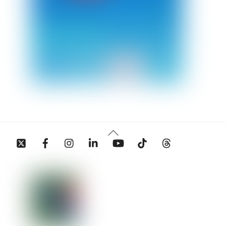
Back
Twitter
Facebook
Instagram
Linkedin
YouTube
Tiktok
Threads
To
Top