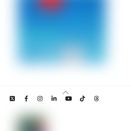
Back
Twitter
Facebook
Instagram
Linkedin
YouTube
Tiktok
Threads
To
Top