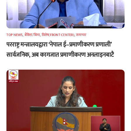
TOP NEWS
,
बैंकिङ/बिमा
,
विशेष(FRONT-CENTER)
,
समाचार
परराष्ट्र मन्त्रालयद्वारा ‘नेपाल ई–प्रमाणीकरण प्रणाली’
सार्वजनिक, अब कागजात प्रमाणीकरण अनलाइनबाटै