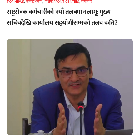
TOP NEWS
,
बैंकिङ/बिमा
,
विशेष(FRONT-CENTER)
,
समाचार
राष्ट्रसेवक कर्मचारीको नयाँ तलबमान लागू: मुख्य
सचिवदेखि कार्यालय सहयोगीसम्मको तलब कति?