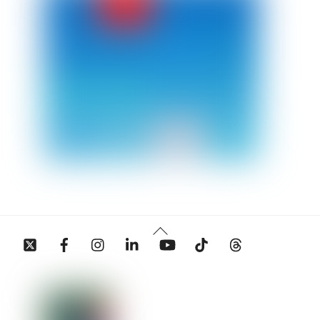
Back
Twitter
Facebook
Instagram
Linkedin
YouTube
Tiktok
Threads
To
Top