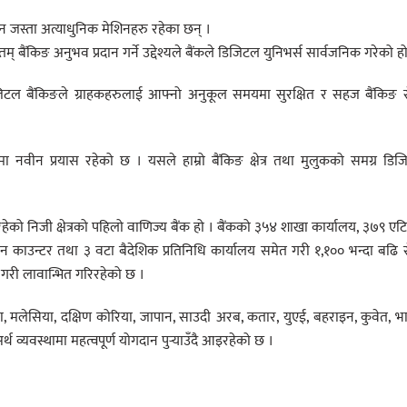
िन जस्ता अत्याधुनिक मेशिनहरु रहेका छन् ।
ैंकिङ अनुभव प्रदान गर्ने उद्देश्यले बैंकले डिजिटल युनिभर्स सार्वजनिक गरेको हो
टल बैंकिङले ग्राहकहरुलाई आफ्नो अनुकूल समयमा सुरक्षित र सहज बैंकिङ स
मा नवीन प्रयास रहेको छ । यसले हाम्रो बैंकिङ क्षेत्र तथा मुलुकको समग्र डि
को निजी क्षेत्रको पहिलो वाणिज्य बैंक हो । बैंकको ३५४ शाखा कार्यालय, ३७९ एट
लन काउन्टर तथा ३ वटा बैदेशिक प्रतिनिधि कार्यालय समेत गरी १,१०० भन्दा बढि 
ान गरी लावान्भित गरिरहेको छ ।
रेलिया, मलेसिया, दक्षिण कोरिया, जापान, साउदी अरब, कतार, युएई, बहराइन, कुवेत, भ
्थ व्यवस्थामा महत्वपूर्ण योगदान पुर्‍याउँदै आइरहेको छ ।