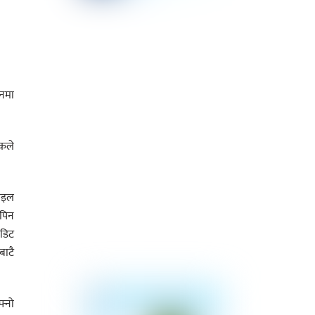
नमा
ंकले
बाइल
 पिन
ेडिट
बाटै
फ्नो