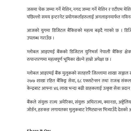
जसमा चेक जम्मा गर्ने मेशिन, नगद जम्मा गर्ने मेशिन र एटीएम मेश
पछिल्लो समय इन्टरनेट प्रयोगकर्ताहरुलाई अनलाइनमार्फत नविनतम् ब
आजको युगमा डिजिटल बैंकिङको महत्व बढ्दै गएको छ । डिजि
उपलब्ध गराउँछ ।
ग्लोबल आइएमई बैंकको डिजिटल युनिभर्स नेपाली बैंकिङ क्षेत्र
रुपान्तरणमा महत्वपूर्ण भूमिका खेल्ने हाम्रो अपेक्षा छ ।
ग्लोबल आइएमई बैंक मुलुकको सतहत्तरै जिल्लामा शाखा सञ्जाल रहे
२७७ शाखा रहित बैंकिङ्ग सेवा, ६८ एक्सटेन्सन तथा राजश्व संक
केन्द्रबाट आफ्ना ४६ लाख भन्दा बढी ग्राहकलाई उत्कृष्ट सेवा प्रद
बैंकले संयुक्त राज्य अमेरिका, संयुक्त अधिराज्य, क्यानडा, अष्ट्
जोर्डन, हङकङ लगायतका मुलुकबाट रेमिट्यान्स भित्र्याउँदै देशको अर