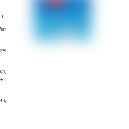
 ।
ेवा
जिटल
िएम,
सेवा
ारत,