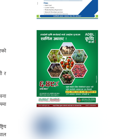
भएको
नी र
ूचना
ुपमा
्रिय
ेपाल