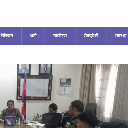
टेलिकम
अटाे
ग्याजेट्स
सेक्युरिटी
स्वास्थ्य