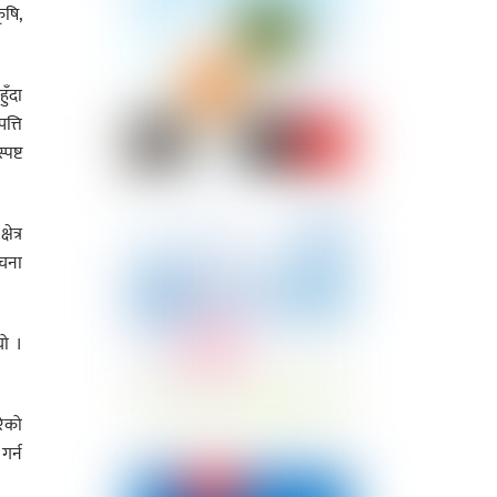
ृषि,
ुँदा
त्ति
पष्ट
ेत्र
ूचना
यो ।
रेको
गर्न