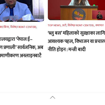
TOP NEWS
,
अटाे
,
विशेष(FRONT-CENTER)
,
समाचार
किङ/बिमा
,
विशेष(FRONT-CENTER)
,
‘ब्लु बस’ महिलाको सुरक्षाका लागि
्त्रालयद्वारा ‘नेपाल ई–
आवश्यक पहल, विभाजन वा प्रचार
ण प्रणाली’ सार्वजनिक, अब
नीति होइन : मन्त्री बादी
्रमाणीकरण अनलाइनबाटै
Back
To