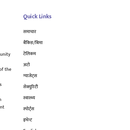
Top
Quick Links
समाचार
बैंकिङ/बिमा
टेलिकम
unity
अटाे
of the
ग्याजेट्स
s
सेक्युरिटी
s
स्वास्थ्य
n
ent
स्पोर्ट्स
इभेन्ट