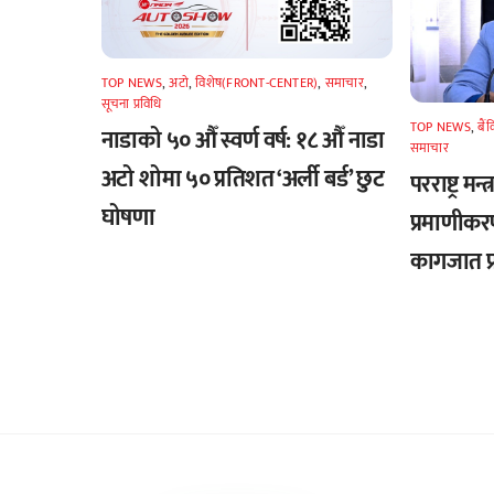
TOP NEWS
,
अटाे
,
विशेष(FRONT-CENTER)
,
समाचार
,
सूचना प्रविधि
TOP NEWS
,
बैं
नाडाको ५० औँ स्वर्ण वर्ष: १८ औँ नाडा
समाचार
अटो शोमा ५० प्रतिशत ‘अर्ली बर्ड’ छुट
परराष्ट्र मन
घोषणा
प्रमाणीकर
कागजात प