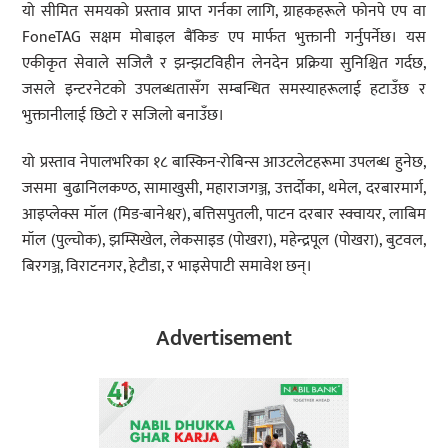
यो सीमित समयको प्रस्ताव प्राप्त गर्नका लागि, ग्राहकहरूले फोनपे एप वा
FoneTAG सक्षम मोबाइल बैंकिङ एप मार्फत भुक्तानी गर्नुपर्नेछ। यस
एकीकृत सेवाले सजिलै र झन्झटविहीन लेनदेन प्रक्रिया सुनिश्चित गर्दछ,
जसले इन्टरनेटको उपलब्धतासँग सम्बन्धित समस्याहरूलाई हटाउँछ र
भुक्तानीलाई छिटो र सजिलो बनाउँछ।
यो प्रस्ताव नेपालभरिका १८ बास्किन-रोबिन्स आउटलेटहरूमा उपलब्ध हुनेछ,
जसमा बुढानिलकण्ठ, सामाखुसी, महाराजगञ्ज, उत्तर्दोका, थमेल, दरबारमार्ग,
आइप्लेक्स मॉल (मिड-बानेश्वर), बत्तिसपुतली, पाटन दरबार स्क्वायर, लाबिम
मॉल (पुल्चोक), झम्सिखेल, लेकसाइड (पोखरा), महेन्द्रपूल (पोखरा), बुटवल,
बिरगञ्ज, विराटनगर, हेटौडा, र भाइसेपाटी समावेश छन्।
Advertisement