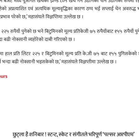
बजेट मध्ये पूँजीगत खर्चको झण्डै ८०५ खर्च गर्ने उद्योगको पनि उद्योगको रुपमा र
हेको अप्रत्याशित एवं अत्यधिक मूल्यवृद्धिका कारण ठप्प भई सप्लाई चेन अवरुद्ध
 प्रभाव परेको छ,’ महासंघले विज्ञप्तिमा उल्लेख छ ।
र २२५ रुपैयाँ पुगेको छ भने बिटुमिनको मूल्य प्रतिकेजी ७५ रुपैयाँबाट १५५ रुपैयाँ पु
दा बढी नोक्सानी व्यहोरेको दाबी गरिएको छ ।
हेकोमा हाल प्रति लिटर २२५ र बिटुमिनको मूल्य प्रति के.जी ७५ बाट १५५ पुगिसकेको
 भन्दा बढी नोक्सानी भइसकेको छ,’ महासंघले विज्ञप्तीमा उल्लेख छ ।
eurs
छुट्ला है शनिबार ! स्टन्ट, स्केट र संगीतले भरिपूर्ण ‘पल्सर आरपीएम’