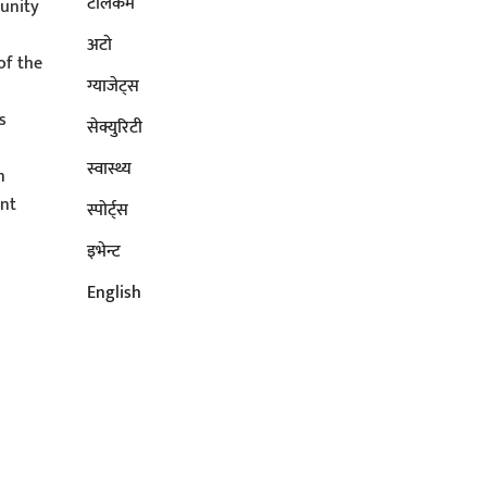
टेलिकम
unity
अटाे
of the
ग्याजेट्स
s
सेक्युरिटी
s
स्वास्थ्य
n
ent
स्पोर्ट्स
इभेन्ट
English