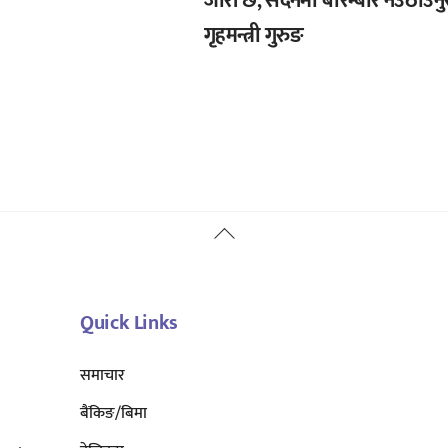
जारी छ, सदनमा बारम्बार नउठाउनुस
गृहमन्त्री गुरुङ
Back
To
Top
Quick Links
समाचार
बैंकिङ/बिमा