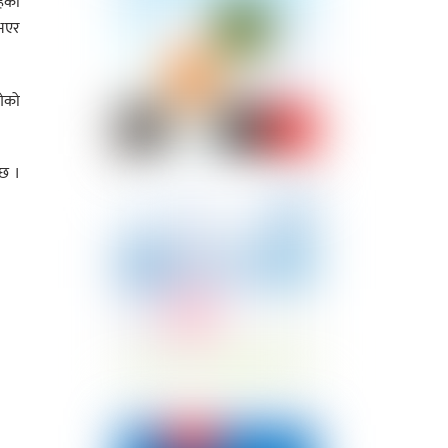
हेको
 भएर
गेको
 छ ।