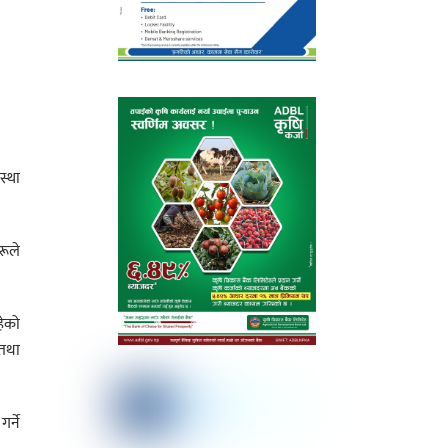
स्था
रूले
हेको
 तथा
र्ने