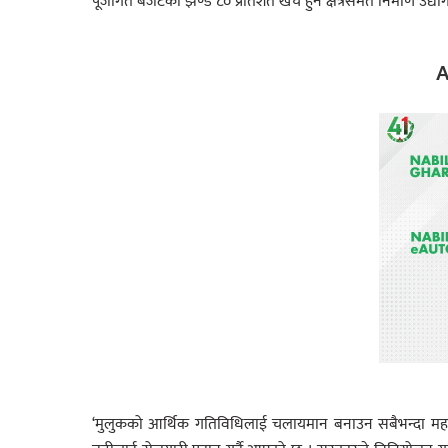
पूँजीगत बजेटको झण्डै ८० प्रतिशत खर्च हुने क्षेत्रसमेत निर्माण उद
A
‘मुलुकको आर्थिक गतिविधिलाई चलायमान बनाउन सबैभन्दा महत्वपूर्ण 