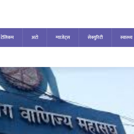
टेलिकम
अटाे
ग्याजेट्स
सेक्युरिटी
स्वास्थ्य