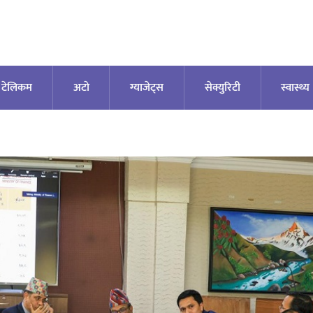
टेलिकम
अटाे
ग्याजेट्स
सेक्युरिटी
स्वास्थ्य