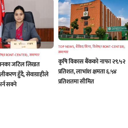
TOP NEWS
,
बैंकिङ/बिमा
,
विशेष(FRONT-CENTER)
,
समाचार
शेष(FRONT-CENTER)
,
समाचार
कृषि विकास बैंकको नाफा २९.५२
शासनका जटिल लिखत
प्रतिशत, लाभांश क्षमता ६.५४
करण हुँदै, सेवाग्राहीले
प्रतिशतमा सीमित
्न सक्ने