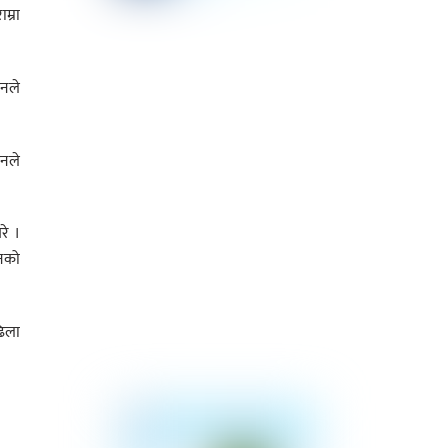
म्रा
नले
उनले
रे ।
ुनको
ढिला