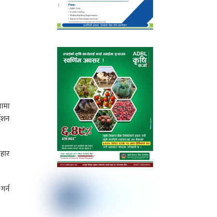
नामा
देशन
वहार
गर्न