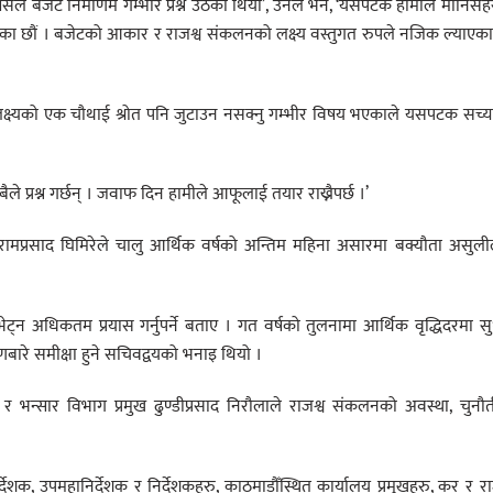
्यसले बजेट निर्माणमै गम्भीर प्रश्न उठेको थियो’, उनले भने, ‘यसपटक हामीले मानिसह
 गरेका छौं । बजेटको आकार र राजश्व संकलनको लक्ष्य वस्तुगत रुपले नजिक ल्याएका
का लक्ष्यको एक चौथाई श्रोत पनि जुटाउन नसक्नु गम्भीर विषय भएकाले यसपटक सच्य
ले प्रश्न गर्छन् । जवाफ दिन हामीले आफूलाई तयार राख्नैपर्छ ।’
रामप्रसाद घिमिरेले चालु आर्थिक वर्षको अन्तिम महिना असारमा बक्यौता असुल
ेट्न अधिकतम प्रयास गर्नुपर्ने बताए । गत वर्षको तुलनामा आर्थिक वृद्धिदरमा स
रे समीक्षा हुने सचिवद्वयको भनाइ थियो ।
र भन्सार विभाग प्रमुख ढुण्डीप्रसाद निरौलाले राजश्व संकलनको अवस्था, चुनौ
शक, उपमहानिर्देशक र निर्देशकहरु, काठमाडौँस्थित कार्यालय प्रमुखहरु, कर र रा