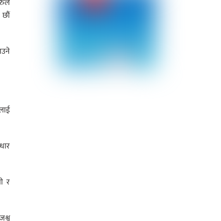
रुले
 छौं
ाउने
ीलाई
ुधार
ती र
जश्व