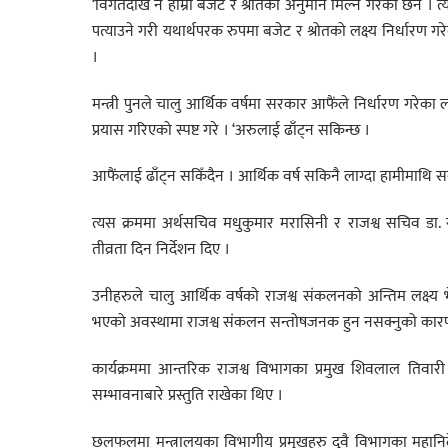
‘विगतदेखि नै हाम्रो बजेट र श्रोतको अनुमान मिल्ने गरेको छैन । त
पत्याउने गरी यथार्थपरक रुपमा बजेट र श्रोतको लक्ष्य निर्धारण
।
मन्त्री पुनले चालु आर्थिक वर्षमा सरकार आफैंले निर्धारण गरे
प्रयास गरिएको स्पष्ट गरे । ‘अरुलाई ढाँट्न सकिन्छ ।
आफैंलाई ढाँट्न सकिँदैन । आर्थिक वर्ष सकिनै लाग्दा हामीमाथि सबै
त्यस क्रममा अर्थसचिव मधुकुमार मरासिनी र राजश्व सचिव डा. 
तीव्रता दिन निर्देशन दिए ।
उनीहरुले चालु आर्थिक वर्षको राजश्व संकलनको अन्तिम लक्ष्य भ
भएको अवस्थामा राजश्व संकलन सन्तोषजनक हुन नसक्नुको कारणबा
कार्यक्रममा आन्तरिक राजश्व विभागका प्रमुख शिवलाल तिवारी 
सम्भावनाबारे प्रस्तुति राखेका थिए ।
छलफलमा मन्त्रालयका विभागीय प्रमुखहरु दुवै विभागका महानिर्दे