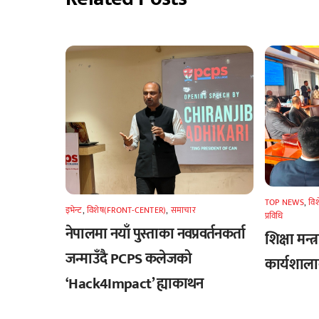
TOP NEWS
,
वि
इभेन्ट
,
विशेष(FRONT-CENTER)
,
समाचार
प्रविधि
नेपालमा नयाँ पुस्ताका नवप्रवर्तनकर्ता
शिक्षा मन्त
जन्माउँदै PCPS कलेजको
कार्यशालाक
‘Hack4Impact’ ह्याकाथन