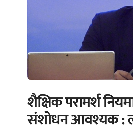
शैक्षिक परामर्श निय
संशोधन आवश्यक : लक