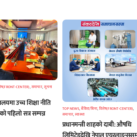
शेष(FRONT-CENTER)
,
समाचार
,
सूचना
्रालयमा उच्च शिक्षा नीति
TOP NEWS
,
बैंकिङ/बिमा
,
विशेष(FRONT-CENTER)
,
ो पहिलो सत्र सम्पन्न
समाचार
,
स्वास्थ्य
प्रधानमन्त्री शाहको दाबी: औषधि
लिमिटेडदेखि नेपाल एयरलाइन्ससम