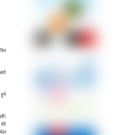
ावित
बारे
हुने
छौँ।
धेरै
लमेल