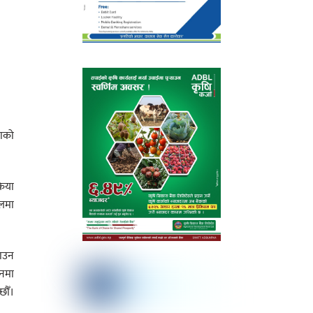
लाको
रिया
ालमा
याउन
नमा
छौँ।