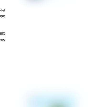
्लेख
ा यस
गाडि
मलाई