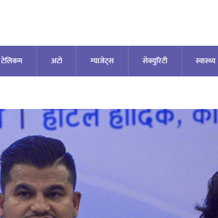
टेलिकम
अटाे
ग्याजेट्स
सेक्युरिटी
स्वास्थ्य