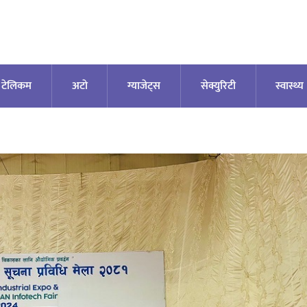
टेलिकम
अटाे
ग्याजेट्स
सेक्युरिटी
स्वास्थ्य