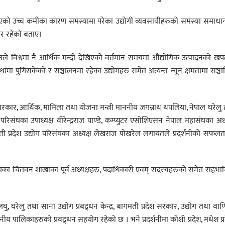
 आएको उच्च कमीका कारण समस्यामा परेका उद्योगी व्यवसायीहरुको समस्या समाध
र रहेको बताए।
पानले विश्वमा नै आर्थिक मन्दी देखिएको वर्तमान समयमा औद्योगिक उत्पादनको ख
ामा पुगिसकेको र सञ्चालनमा रहेका उद्योगहरु समेत अत्यन्त न्यून क्षमतामा सञ्च
देश सरकार, आर्थिक, मामिला तथा योजना मन्त्री माननीय जगन्नाथ थपलिया, नेपाल घरेलु
परिसंघका उपाध्यक्ष वीरेन्द्रराज पाण्डे, कम्प्युटर एसोशिएसन नेपाल महासंघका अध्
ागमती प्रदेश उद्योग परिसंघका अध्यक्ष लेखराज पोखरेल लगायतले प्रदर्शनीको सफल
ासंघका चितवन शाखाका पूर्व अध्यक्षहरु, पदाधिकारी एवम् सदस्यहरुको समेत सहभा
लघु, घरेलु तथा साना उद्योग प्रबद्र्धन केन्द्र, बागमती प्रदेश सरकार, उद्योग तथा वाण
लिकाहरुको प्रवद्र्धन सहयोग रहेको छ । भने प्रदर्शनीमा कोशी प्रदेश, मधेश प्र