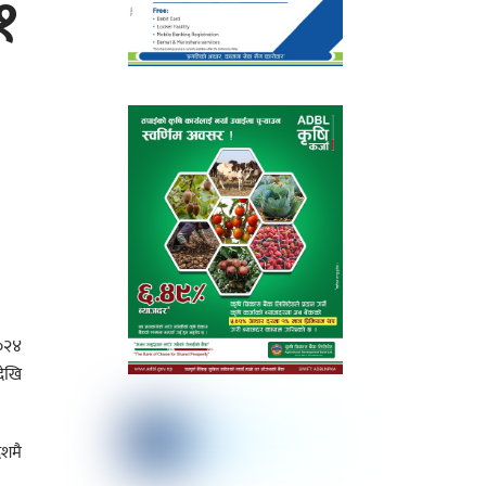
१
२०२४
देखि
ेशमै