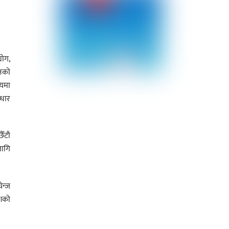
योग,
दनको
मयमा
आधार
ैँटौ
लागि
ेन्ज
ेशको