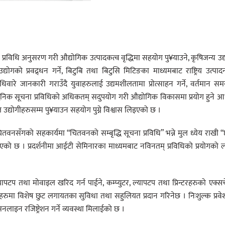
 प्रविधि अनुसरण गरी औद्योगिक उत्पादकत्व वृद्धिमा सहयोग पु¥याउने, कृषिजन्य उद्
योगको प्रवद्र्धन गर्ने, बिटुबि तथा बिटुसि मिटिङका माध्यमबाट राष्ट्रिय उत्पा
िवारे जानकारी गराउँदै युवाहरुलाई उद्यमशीलतामा प्रोत्साहन गर्ने, वर्तमान स
ुनिक सूचना प्रविधिको अधिकतम् सदुपयोग गरी औद्योगिक विकासमा प्रयोग हुने 
 उद्योगीहरुसम्म पु¥याउन सहयोग पुग्ने विश्वास लिइएको छ ।
 चितवनसँगको सहकार्यमा “चितवनको सम्बृद्धि सूचना प्रविधि” भन्ने मुल ध्येय राखी “छ
को छ । प्रदर्शनीमा आईटी सेमिनारका माध्यमबाट नविनतम् प्रविधिको प्रयोगको 
यापटप तथा मोवाइल खरिद गर्न पाईने, कम्प्युटर, ल्यापटप तथा प्रिन्टरहरुको एक्सच
 बोर्डहरुमा विशेष छुट लगायतका सुविधा तथा सहुलियत प्रदान गरिनेछ । निःशुल्क प्रव
ाइन रजिष्ट्रेशन गर्ने व्यवस्था मिलाईको छ ।