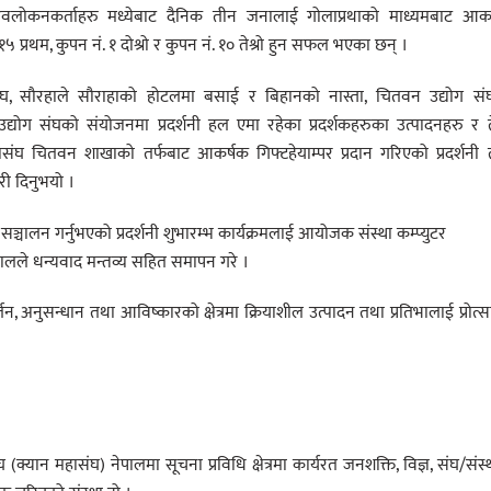
 अवलोकनकर्ताहरु मध्येबाट दैनिक तीन जनालाई गोलाप्रथाको माध्यमबाट आकर
१५ प्रथम, कुपन नं. १ दोश्रो र कुपन नं. १० तेश्रो हुन सफल भएका छन् ।
ोटल संघ, सौरहाले सौराहाको होटलमा बसाई र बिहानको नास्ता, चितवन उद्योग स
योग संघको संयोजनमा प्रदर्शनी हल एमा रहेका प्रदर्शकहरुका उत्पादनहरु र ते
ंघ चितवन शाखाको तर्फबाट आकर्षक गिफ्टहेयाम्पर प्रदान गरिएको प्रदर्शनी 
री दिनुभयो ।
्चालन गर्नुभएको प्रदर्शनी शुभारम्भ कार्यक्रमलाई आयोजक संस्था कम्प्युटर
लले धन्यवाद मन्तव्य सहित समापन गरे ।
, अनुसन्धान तथा आविष्कारको क्षेत्रमा क्रियाशील उत्पादन तथा प्रतिभालाई प्रोत्
यान महासंघ) नेपालमा सूचना प्रविधि क्षेत्रमा कार्यरत जनशक्ति, विज्ञ, संघ/संस्