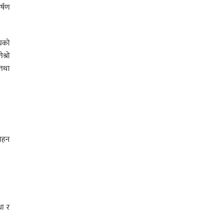
्षण
ंघको
श्रो
तथा
साहन
था र