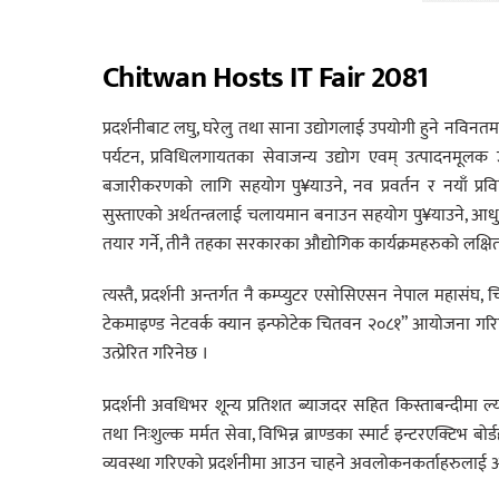
Chitwan Hosts IT Fair 2081
प्रदर्शनीबाट लघु, घरेलु तथा साना उद्योगलाई उपयोगी हुने नविनतम
पर्यटन, प्रविधिलगायतका सेवाजन्य उद्योग एवम् उत्पादनमूलक उद्
बजारीकरणको लागि सहयोग पु¥याउने, नव प्रवर्तन र नयाँ प्रविध
सुस्ताएको अर्थतन्त्रलाई चलायमान बनाउन सहयोग पु¥याउने, आध
तयार गर्ने, तीनै तहका सरकारका औद्योगिक कार्यक्रमहरुको लक्षित
त्यस्तै, प्रदर्शनी अन्तर्गत नै कम्प्युटर एसोसिएसन नेपाल महासंघ,
टेकमाइण्ड नेटवर्क क्यान इन्फोटेक चितवन २०८१” आयोजना गरिए
उत्प्रेरित गरिनेछ ।
प्रदर्शनी अवधिभर शून्य प्रतिशत ब्याजदर सहित किस्ताबन्दीमा ल्
तथा निःशुल्क मर्मत सेवा, विभिन्न ब्राण्डका स्मार्ट इन्टरएक्टिभ
व्यवस्था गरिएको प्रदर्शनीमा आउन चाहने अवलोकनकर्ताहरुलाई अनल