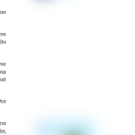
ानका
पतमा
ालित
 तथा
यक्ष
ताको
गिता
िज्य
देश,