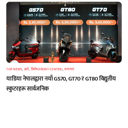
TOP NEWS
,
अटाे
,
विशेष(FRONT-CENTER)
,
समाचार
याडिया नेपालद्वारा नयाँ GS70, GT70 र GT80 विद्युतीय
स्कुटरहरू सार्वजनिक