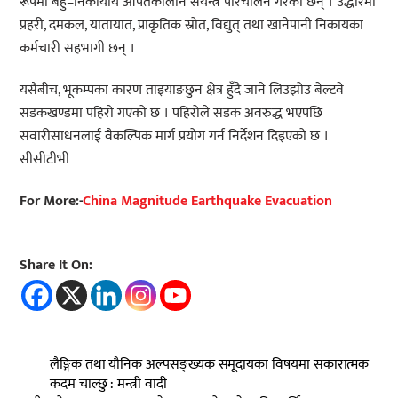
रूपमा बहु–निकायीय आपतकालीन संयन्त्र परिचालन गरेका छन् । उद्धारमा
प्रहरी, दमकल, यातायात, प्राकृतिक स्रोत, विद्युत् तथा खानेपानी निकायका
कर्मचारी सहभागी छन् ।
यसैबीच, भूकम्पका कारण ताइयाङछुन क्षेत्र हुँदै जाने लिउझोउ बेल्टवे
सडकखण्डमा पहिरो गएको छ । पहिरोले सडक अवरुद्ध भएपछि
सवारीसाधनलाई वैकल्पिक मार्ग प्रयोग गर्न निर्देशन दिइएको छ ।
सीसीटीभी
For More:-
China Magnitude Earthquake Evacuation
Share It On:
लैङ्गिक तथा यौनिक अल्पसङ्ख्यक समूदायका विषयमा सकारात्मक
कदम चाल्छु : मन्त्री वादी