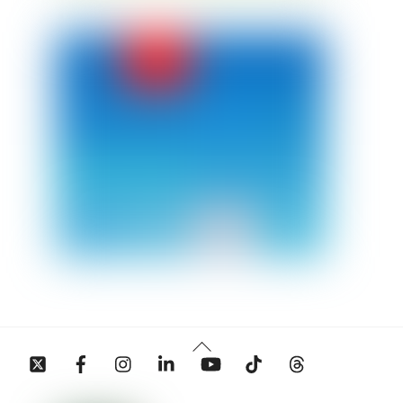
Back
Twitter
Facebook
Instagram
Linkedin
YouTube
Tiktok
Threads
To
Top