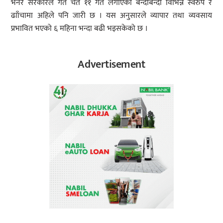
भनेर सरकारले गत चैत ११ गते लगाएको बन्दाबन्दी विभिन्न स्वरुप र
ढााँचामा अहिले पनि जारी छ । यस अनुसारले व्यापार तथा व्यवसाय
प्रभावित भएको ६ महिना भन्दा बढी भइसकेको छ ।
Advertisement