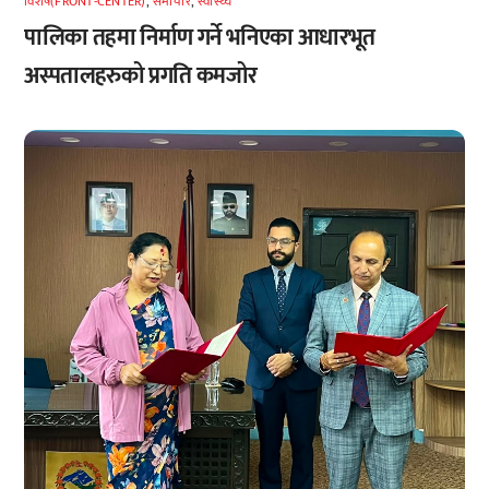
विशेष(FRONT-CENTER)
,
समाचार
,
स्वास्थ्य
पालिका तहमा निर्माण गर्ने भनिएका आधारभूत
अस्पतालहरुको प्रगति कमजोर