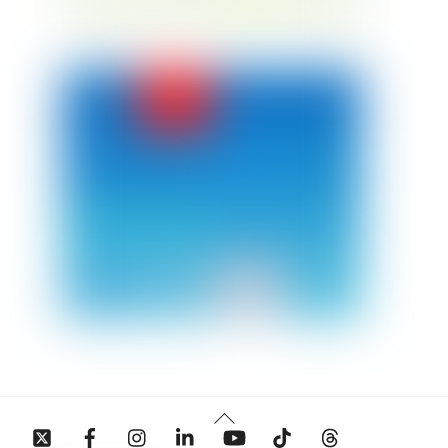
Back
Twitter
Facebook
Instagram
Linkedin
YouTube
Tiktok
Threads
To