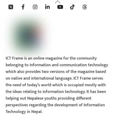
Back
Twitter
Facebook
Instagram
Linkedin
YouTube
Tiktok
Threads
To
Top
ICT Frame is an online magazine for the community
belonging to information and communication technology
which also provides two versions of the magazine based
on native and international language. ICT Frame serves
the need of today’s world which is occupied mostly with
the ideas relating to information technology. It has been
helping out Nepalese youths providing different
perspectives regarding the development of Information
Technology in Nepal.