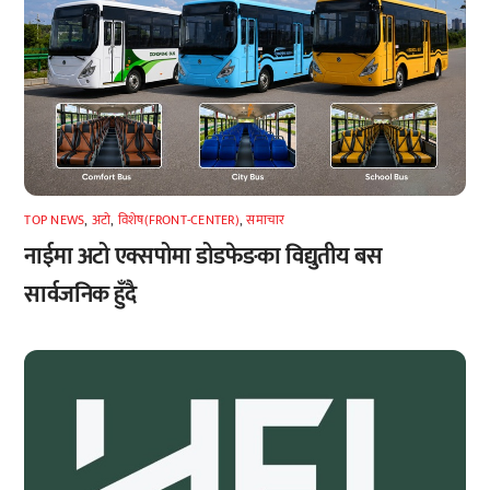
TOP NEWS
,
अटाे
,
विशेष(FRONT-CENTER)
,
समाचार
नाईमा अटो एक्सपोमा डोडफेङका विद्युतीय बस
सार्वजनिक हुँदै