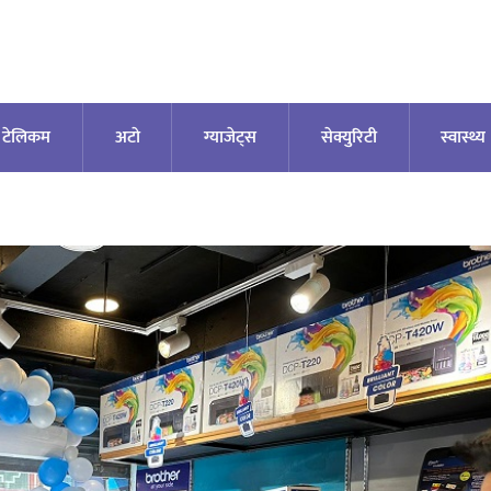
टेलिकम
अटाे
ग्याजेट्स
सेक्युरिटी
स्वास्थ्य