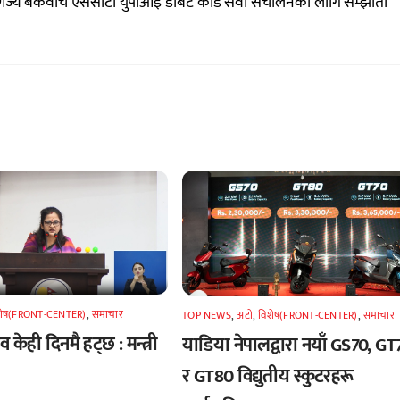
वाणिज्य बैंकवीच एससीटी युपीआइ डेबिट कार्ड सेवा संचालनका लागि सम्झौता
शेष(FRONT-CENTER)
,
समाचार
TOP NEWS
,
अटाे
,
विशेष(FRONT-CENTER)
,
समाचार
 केही दिनमै हट्छ : मन्त्री
याडिया नेपालद्वारा नयाँ GS70, GT
र GT80 विद्युतीय स्कुटरहरू