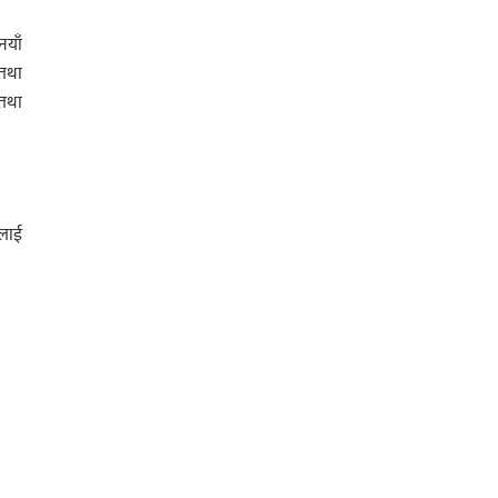
नयाँ
 तथा
 तथा
 लाई