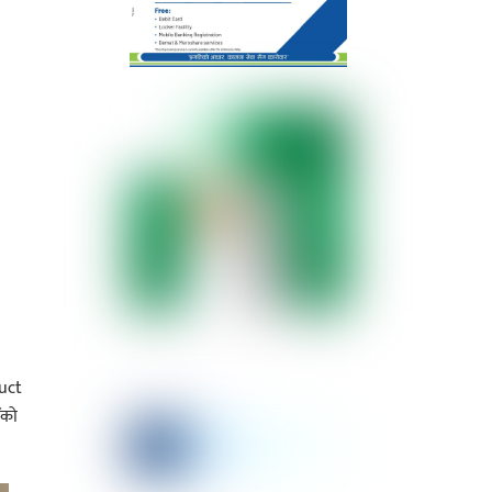
duct
ँको